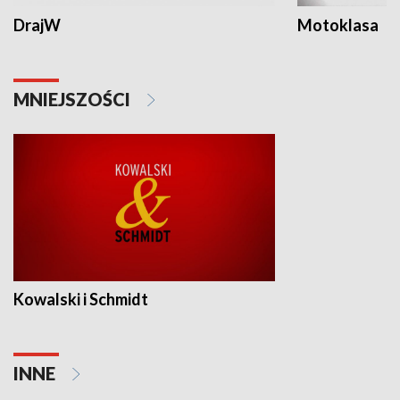
DrajW
Motoklasa
MNIEJSZOŚCI
Kowalski i Schmidt
INNE