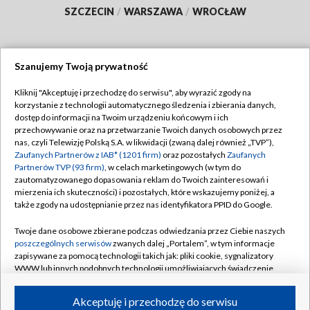
SZCZECIN
/
WARSZAWA
/
WROCŁAW
Szanujemy Twoją prywatność
Dołącz do nas:
Kliknij "Akceptuję i przechodzę do serwisu", aby wyrazić zgody na
korzystanie z technologii automatycznego śledzenia i zbierania danych,
TVP
dostęp do informacji na Twoim urządzeniu końcowym i ich
Abonament TVP
przechowywanie oraz na przetwarzanie Twoich danych osobowych przez
Regulamin TVP
nas, czyli Telewizję Polską S.A. w likwidacji (zwaną dalej również „TVP”),
Emisja w TVP
Polityka prywatności
Zaufanych Partnerów z IAB* (1201 firm)
oraz pozostałych
Zaufanych
Partnerów TVP (93 firm)
, w celach marketingowych (w tym do
Centrum informacji TVP
Moje zgody
zautomatyzowanego dopasowania reklam do Twoich zainteresowań i
mierzenia ich skuteczności) i pozostałych, które wskazujemy poniżej, a
Naziemna Telewizja Cyfrowa
Pomoc
także zgody na udostępnianie przez nas identyfikatora PPID do Google.
Sklep TVP
Biuro reklamy
Twoje dane osobowe zbierane podczas odwiedzania przez Ciebie naszych
Rada Programowa
Kontakt
poszczególnych serwisów
zwanych dalej „Portalem”, w tym informacje
zapisywane za pomocą technologii takich jak: pliki cookie, sygnalizatory
System NOS
WWW lub innych podobnych technologii umożliwiających świadczenie
dopasowanych i bezpiecznych usług, personalizację treści oraz reklam,
Informacje o nadawcy
Kanały
udostępnianie funkcji mediów społecznościowych oraz analizowanie
Akceptuję i przechodzę do serwisu
ruchu w Internecie.
Program dla prasy