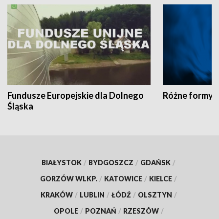
Fundusze Europejskie dla Dolnego
Różne formy t
Śląska
BIAŁYSTOK
/
BYDGOSZCZ
/
GDAŃSK
/
GORZÓW WLKP.
/
KATOWICE
/
KIELCE
/
KRAKÓW
/
LUBLIN
/
ŁÓDŹ
/
OLSZTYN
/
OPOLE
/
POZNAŃ
/
RZESZÓW
/