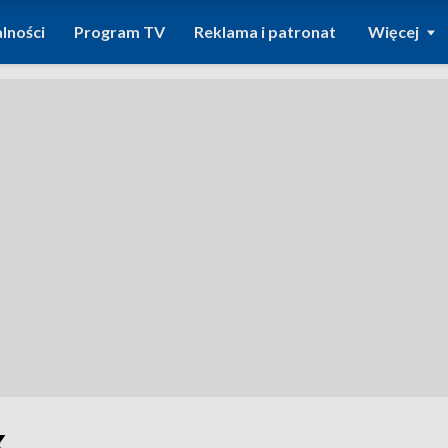
lności
Program TV
Reklama i patronat
Więcej
k