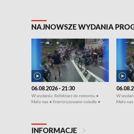
NAJNOWSZE WYDANIA PR
06.08.2026 - 21:30
06.08.2
W wydaniu: Refektarz do remontu ●
W wydani
Mało nas ● Sterroryzowane osiedle ●
Mało nas 
Fatalny remont ● Kosztowna ptasia grypa
Sterrory
● Nowa Ruska ● Pociągiem na lotnisko ●
ptasia gr
Koniec upałów ● Kraksa na Tour de
Nowa Rus
Pologne
Koniec u
INFORMACJE