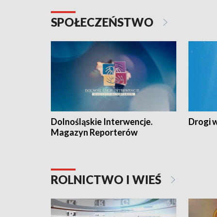
SPOŁECZEŃSTWO
Dolnośląskie Interwencje.
Drogi 
Magazyn Reporterów
ROLNICTWO I WIEŚ