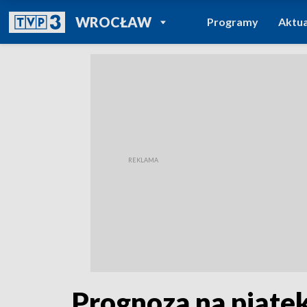
POWRÓT DO
WROCŁAW
Programy
Aktua
TVP REGIONY
Prognoza na piąte