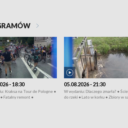
OGRAMÓW
026 - 18:30
05.08.2026 - 21:30
u: Kraksa na Tour de Pologne ●
W wydaniu: Dlaczego zmarła? ● Ściek
● Fatalny remont ●
do rzeki ● Lato w korku ● Zbiory w 
zowane osiedle ● Kosztowna
● Senior za kółkiem ● Złoto dla...
ypa ● Pociągiem na lotnisko ●
cierpiwych ● Mrożonki dla zwierząt
ka ● Refektarz do remontu ●
pałów