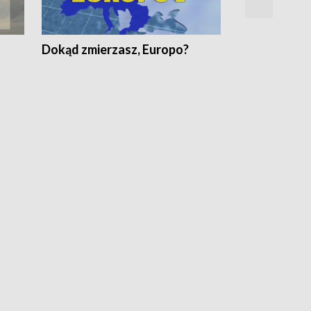
Dokąd zmierzasz, Europo?
Fakty Komen