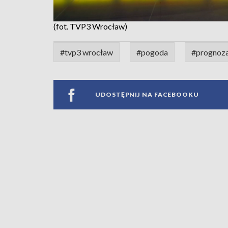
(fot. TVP3 Wrocław)
#tvp3 wrocław
#pogoda
#prognoz
UDOSTĘPNIJ NA FACEBOOKU