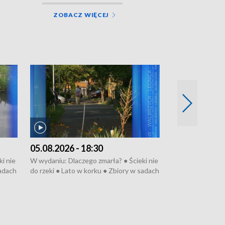
ZOBACZ WIĘCEJ
05.08.2026 - 18:30
04.08.2026 - 
i nie
W wydaniu: Dlaczego zmarła? ● Ścieki nie
W wydaniu: Nożo
sadach
do rzeki ● Lato w korku ● Zbiory w sadach
Zarzuty dla Norb
● Senior za kółkiem ● Złoto dla...
obwodnicy ● Mili
cierpiwych ● Mrożonki dla zwierząt
Oddział jak nowy
● Inkubator w og
pacjent ● Trzeba