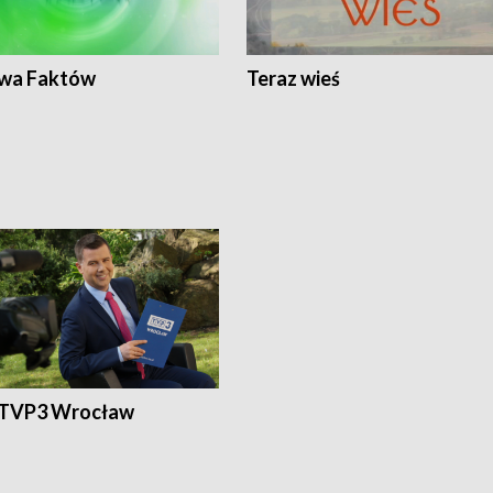
wa Faktów
Teraz wieś
 TVP3 Wrocław