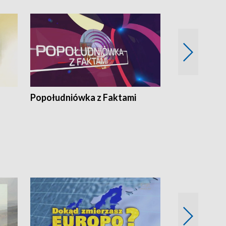
Popołudniówka z Faktami
Z Unią na Ty