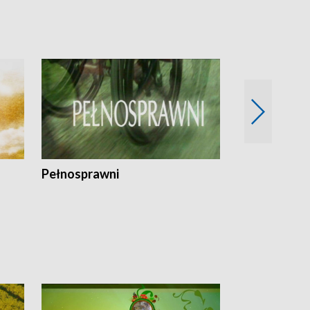
Pełnosprawni
Bezpieczny 