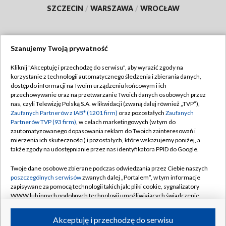
SZCZECIN
/
WARSZAWA
/
WROCŁAW
Szanujemy Twoją prywatność
Dołącz do nas:
Kliknij "Akceptuję i przechodzę do serwisu", aby wyrazić zgody na
korzystanie z technologii automatycznego śledzenia i zbierania danych,
TVP
dostęp do informacji na Twoim urządzeniu końcowym i ich
Abonament TVP
przechowywanie oraz na przetwarzanie Twoich danych osobowych przez
Regulamin TVP
nas, czyli Telewizję Polską S.A. w likwidacji (zwaną dalej również „TVP”),
Emisja w TVP
Polityka prywatności
Zaufanych Partnerów z IAB* (1201 firm)
oraz pozostałych
Zaufanych
Partnerów TVP (93 firm)
, w celach marketingowych (w tym do
Centrum informacji TVP
Moje zgody
zautomatyzowanego dopasowania reklam do Twoich zainteresowań i
mierzenia ich skuteczności) i pozostałych, które wskazujemy poniżej, a
Naziemna Telewizja Cyfrowa
Pomoc
także zgody na udostępnianie przez nas identyfikatora PPID do Google.
Sklep TVP
Biuro reklamy
Twoje dane osobowe zbierane podczas odwiedzania przez Ciebie naszych
Rada Programowa
Kontakt
poszczególnych serwisów
zwanych dalej „Portalem”, w tym informacje
zapisywane za pomocą technologii takich jak: pliki cookie, sygnalizatory
System NOS
WWW lub innych podobnych technologii umożliwiających świadczenie
dopasowanych i bezpiecznych usług, personalizację treści oraz reklam,
Informacje o nadawcy
Kanały
udostępnianie funkcji mediów społecznościowych oraz analizowanie
Akceptuję i przechodzę do serwisu
ruchu w Internecie.
Program dla prasy