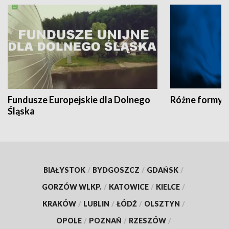
Fundusze Europejskie dla Dolnego
Różne formy t
Śląska
BIAŁYSTOK
/
BYDGOSZCZ
/
GDAŃSK
/
GORZÓW WLKP.
/
KATOWICE
/
KIELCE
/
KRAKÓW
/
LUBLIN
/
ŁÓDŹ
/
OLSZTYN
/
OPOLE
/
POZNAŃ
/
RZESZÓW
/