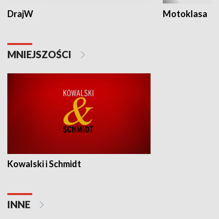
DrajW
Motoklasa
MNIEJSZOŚCI
Kowalski i Schmidt
INNE