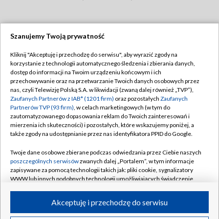
Szanujemy Twoją prywatność
Dołącz do nas:
Kliknij "Akceptuję i przechodzę do serwisu", aby wyrazić zgody na
korzystanie z technologii automatycznego śledzenia i zbierania danych,
TVP
dostęp do informacji na Twoim urządzeniu końcowym i ich
Abonament TVP
przechowywanie oraz na przetwarzanie Twoich danych osobowych przez
Regulamin TVP
nas, czyli Telewizję Polską S.A. w likwidacji (zwaną dalej również „TVP”),
Emisja w TVP
Polityka prywatności
Zaufanych Partnerów z IAB* (1201 firm)
oraz pozostałych
Zaufanych
Partnerów TVP (93 firm)
, w celach marketingowych (w tym do
Centrum informacji TVP
Moje zgody
zautomatyzowanego dopasowania reklam do Twoich zainteresowań i
mierzenia ich skuteczności) i pozostałych, które wskazujemy poniżej, a
Naziemna Telewizja Cyfrowa
Pomoc
także zgody na udostępnianie przez nas identyfikatora PPID do Google.
Sklep TVP
Biuro reklamy
Twoje dane osobowe zbierane podczas odwiedzania przez Ciebie naszych
Rada Programowa
Kontakt
poszczególnych serwisów
zwanych dalej „Portalem”, w tym informacje
zapisywane za pomocą technologii takich jak: pliki cookie, sygnalizatory
System NOS
WWW lub innych podobnych technologii umożliwiających świadczenie
dopasowanych i bezpiecznych usług, personalizację treści oraz reklam,
Informacje o nadawcy
Kanały
udostępnianie funkcji mediów społecznościowych oraz analizowanie
Akceptuję i przechodzę do serwisu
ruchu w Internecie.
Program dla prasy
©2026 Telewizja Polska S.A. w likwidacji