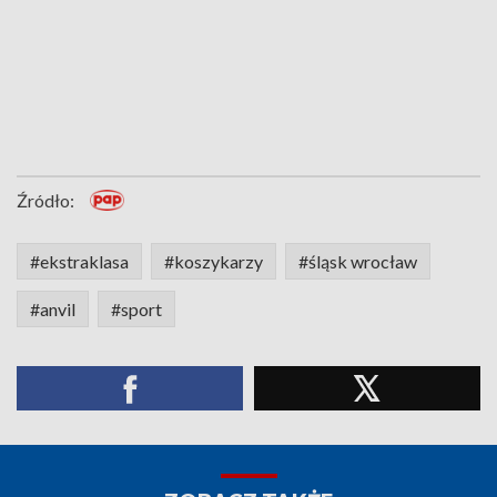
Źródło:
#ekstraklasa
#koszykarzy
#śląsk wrocław
#anvil
#sport