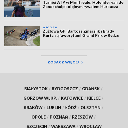
Turniej ATP w Montrealu: Holender van de
Zandschulp kolejnym rywalem Hurkacza
WROCŁAW
Żużlowa GP: Bartosz Zmarzlik i Brady
Kurtz są faworytami Grand Prix w Rydze
ZOBACZ WIĘCEJ
BIAŁYSTOK
/
BYDGOSZCZ
/
GDAŃSK
/
GORZÓW WLKP.
/
KATOWICE
/
KIELCE
/
KRAKÓW
/
LUBLIN
/
ŁÓDŹ
/
OLSZTYN
/
OPOLE
/
POZNAŃ
/
RZESZÓW
/
SZCZECIN
/
WARSZAWA
/
WROCŁAW