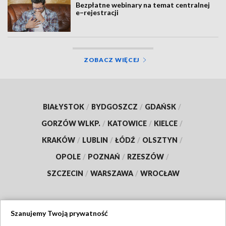
Bezpłatne webinary na temat centralnej
e–rejestracji
ZOBACZ WIĘCEJ
BIAŁYSTOK
/
BYDGOSZCZ
/
GDAŃSK
/
GORZÓW WLKP.
/
KATOWICE
/
KIELCE
/
KRAKÓW
/
LUBLIN
/
ŁÓDŹ
/
OLSZTYN
/
OPOLE
/
POZNAŃ
/
RZESZÓW
/
SZCZECIN
/
WARSZAWA
/
WROCŁAW
Szanujemy Twoją prywatność
Dołącz do nas: