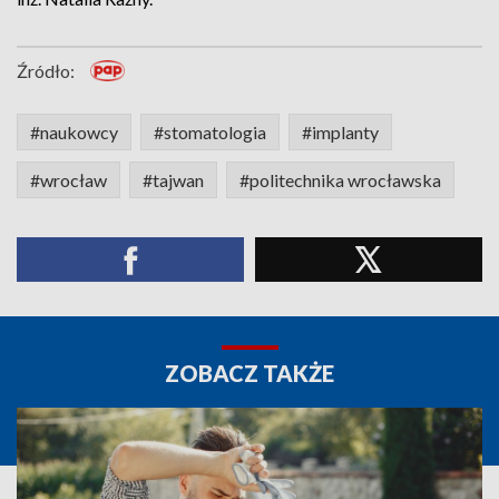
Źródło:
#naukowcy
#stomatologia
#implanty
#wrocław
#tajwan
#politechnika wrocławska
ZOBACZ TAKŻE