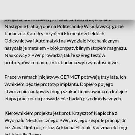
Najpierw naukowcy z Tajwanu we współpracy z badaczami z
Wrocławia opracowują odpowiednie struktury, które w
połączeniu z metalowym rdzeniem stworzą implant.
Następnie trafiają one na Politechnikę Wrocławską, gdzie
badacze z Katedry Inżynierii Elementów Lekkich,
Odlewnictwa i Automatyki na Wydziale Mechanicznym
nasycają je metalem – biokompatybilnym stopem magnezu.
Naukowcy z PWr prowadzą także szereg testów
prototypów implantu, m.in. badania wytrzymałościowe.
Prace w ramach inicjatywy CERMET potrwają trzy lata. Ich
wynikiem będzie prototyp implantu. Dopiero po jego
stworzeniu naukowcy mogą szukać finansowania na kolejne
etapy prac, np. na prowadzenie badań przedmedycznych.
Kierownikiem projektu jest prof. Krzysztof Naplocha z
Wydziału Mechanicznego PWr, a w jego zespole pracują dr
inż. Anna Dmitruk, dr inż. Adrianna Filipiak-Kaczmarek i mgr
inż. Natalia Raźny.