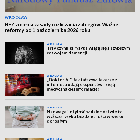
WROCŁAW
NFZ zmienia zasady rozliczania zabiegów. Ważne
reformy od 1 października 2026 roku
WROCŁAW
Trzy czynniki ryzyka wiążą się z szybszym
rozwojem demencji
WROCŁAW
„Doktor AI”. Jak fałszywi lekarze z
internetu udają ekspertów i sieją
medyczną dezinformację?
WROCŁAW
Nadwaga i otyłość w dzieciństwie to
wyższe ryzyko bezdzietności w wieku
dorosłym
WROCŁAW