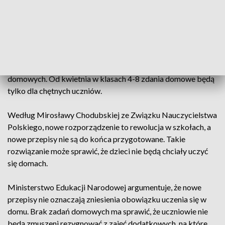
że zadań jest za dużo, inni, że nie. Nowe przepisy podzieliły
również nauczycieli. Pani Ewelina Zielińska, wychowawczyni
pierwszej klasy, prac domowych nie zadaje.
Innego zdania jest pani Jolanta Kurnol, nauczycielka
matematyki, która nie wyobraża sobie nauki bez prac
domowych. Od kwietnia w klasach 4-8 zdania domowe będą
tylko dla chętnych uczniów.
Według Mirosławy Chodubskiej ze Związku Nauczycielstwa
Polskiego, nowe rozporządzenie to rewolucja w szkołach, a
nowe przepisy nie są do końca przygotowane. Takie
rozwiązanie może sprawić, że dzieci nie będą chciały uczyć
się domach.
Ministerstwo Edukacji Narodowej argumentuje, że nowe
przepisy nie oznaczają zniesienia obowiązku uczenia się w
domu. Brak zadań domowych ma sprawić, że uczniowie nie
będą zmuszeni rezygnować z zajęć dodatkowych, na które