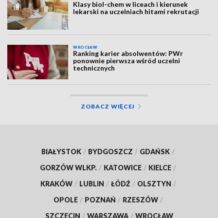
Klasy biol-chem w liceach i kierunek
lekarski na uczelniach hitami rekrutacji
WROCŁAW
Ranking karier absolwentów: PWr
ponownie pierwsza wśród uczelni
technicznych
ZOBACZ WIĘCEJ
BIAŁYSTOK
/
BYDGOSZCZ
/
GDAŃSK
/
GORZÓW WLKP.
/
KATOWICE
/
KIELCE
/
KRAKÓW
/
LUBLIN
/
ŁÓDŹ
/
OLSZTYN
/
OPOLE
/
POZNAŃ
/
RZESZÓW
/
SZCZECIN
/
WARSZAWA
/
WROCŁAW