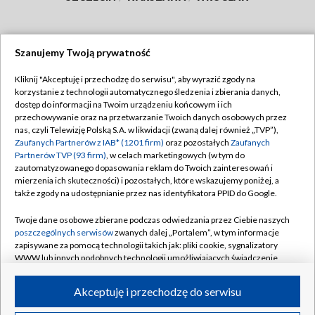
Szanujemy Twoją prywatność
Dołącz do nas:
Kliknij "Akceptuję i przechodzę do serwisu", aby wyrazić zgody na
korzystanie z technologii automatycznego śledzenia i zbierania danych,
TVP
dostęp do informacji na Twoim urządzeniu końcowym i ich
Abonament TVP
przechowywanie oraz na przetwarzanie Twoich danych osobowych przez
Regulamin TVP
nas, czyli Telewizję Polską S.A. w likwidacji (zwaną dalej również „TVP”),
Emisja w TVP
Polityka prywatności
Zaufanych Partnerów z IAB* (1201 firm)
oraz pozostałych
Zaufanych
Partnerów TVP (93 firm)
, w celach marketingowych (w tym do
Centrum informacji TVP
Moje zgody
zautomatyzowanego dopasowania reklam do Twoich zainteresowań i
mierzenia ich skuteczności) i pozostałych, które wskazujemy poniżej, a
Naziemna Telewizja Cyfrowa
Pomoc
także zgody na udostępnianie przez nas identyfikatora PPID do Google.
Sklep TVP
Biuro reklamy
Twoje dane osobowe zbierane podczas odwiedzania przez Ciebie naszych
Rada Programowa
Kontakt
poszczególnych serwisów
zwanych dalej „Portalem”, w tym informacje
zapisywane za pomocą technologii takich jak: pliki cookie, sygnalizatory
System NOS
WWW lub innych podobnych technologii umożliwiających świadczenie
dopasowanych i bezpiecznych usług, personalizację treści oraz reklam,
Informacje o nadawcy
Kanały
udostępnianie funkcji mediów społecznościowych oraz analizowanie
Akceptuję i przechodzę do serwisu
ruchu w Internecie.
Program dla prasy
©2026 Telewizja Polska S.A. w likwidacji