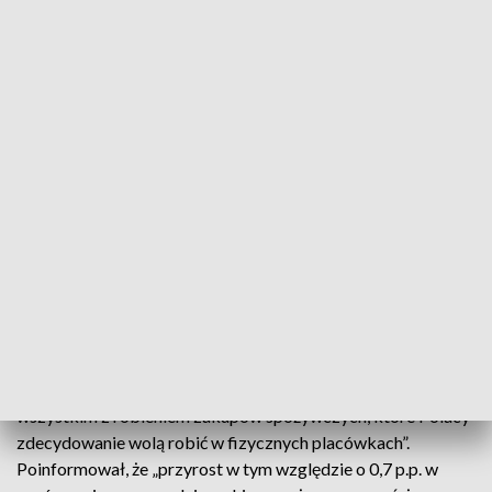
planowania takich rzeczy z dużym wyprzedzeniem –
skomentował dr Nikodem Sarna, współautor badania z
Proxi.cloud.
Według sondażu 93,3% konsumentów stawia na zakupy
stacjonarne (poprzednio – 92,6%). 4,2% shopperów część
produktów kupuje w fizycznych placówkach, a resztę online
(wcześniej – 5,1%). Nie ma to znaczenia dla 1,2% badanych
(poprzednio – 1%). Niezdecydowani stanowią 1% (1,3%), a
wyłącznie online zaopatrzy się na Wielkanoc 0,3%
ankietowanych (0%).
– Zgodnie z przewidywaniami po pandemii konsumenci
wrócili do tradycyjnej formy nabywania produktów –
wskazał Krzystof Łuczak. Dodał, że „związane jest to przede
wszystkim z robieniem zakupów spożywczych, które Polacy
zdecydowanie wolą robić w fizycznych placówkach”.
Poinformował, że „przyrost w tym względzie o 0,7 p.p. w