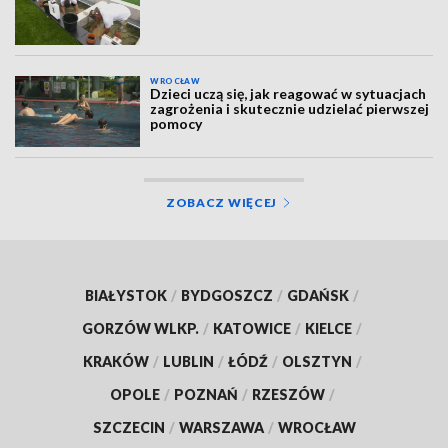
WROCŁAW
Dzieci uczą się, jak reagować w sytuacjach
zagrożenia i skutecznie udzielać pierwszej
pomocy
ZOBACZ WIĘCEJ
BIAŁYSTOK
/
BYDGOSZCZ
/
GDAŃSK
/
GORZÓW WLKP.
/
KATOWICE
/
KIELCE
/
KRAKÓW
/
LUBLIN
/
ŁÓDŹ
/
OLSZTYN
/
OPOLE
/
POZNAŃ
/
RZESZÓW
/
SZCZECIN
/
WARSZAWA
/
WROCŁAW