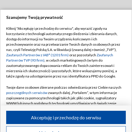
Szanujemy Twoją prywatność
Dołącz do nas:
Kliknij "Akceptuję i przechodzę do serwisu", aby wyrazić zgody na
korzystanie z technologii automatycznego śledzenia i zbierania danych,
TVP
dostęp do informacji na Twoim urządzeniu końcowym i ich
Abonament TVP
przechowywanie oraz na przetwarzanie Twoich danych osobowych przez
Regulamin TVP
nas, czyli Telewizję Polską S.A. w likwidacji (zwaną dalej również „TVP”),
Emisja w TVP
Polityka prywatności
Zaufanych Partnerów z IAB* (1201 firm)
oraz pozostałych
Zaufanych
Partnerów TVP (93 firm)
, w celach marketingowych (w tym do
Centrum informacji TVP
Moje zgody
zautomatyzowanego dopasowania reklam do Twoich zainteresowań i
mierzenia ich skuteczności) i pozostałych, które wskazujemy poniżej, a
Naziemna Telewizja Cyfrowa
Pomoc
także zgody na udostępnianie przez nas identyfikatora PPID do Google.
Sklep TVP
Biuro reklamy
Twoje dane osobowe zbierane podczas odwiedzania przez Ciebie naszych
Rada Programowa
Kontakt
poszczególnych serwisów
zwanych dalej „Portalem”, w tym informacje
zapisywane za pomocą technologii takich jak: pliki cookie, sygnalizatory
System NOS
WWW lub innych podobnych technologii umożliwiających świadczenie
dopasowanych i bezpiecznych usług, personalizację treści oraz reklam,
Informacje o nadawcy
Kanały
udostępnianie funkcji mediów społecznościowych oraz analizowanie
Akceptuję i przechodzę do serwisu
ruchu w Internecie.
Program dla prasy
©2026 Telewizja Polska S.A. w likwidacji
Biuro Reklamy
Twoje dane osobowe zbierane podczas odwiedzania przez Ciebie