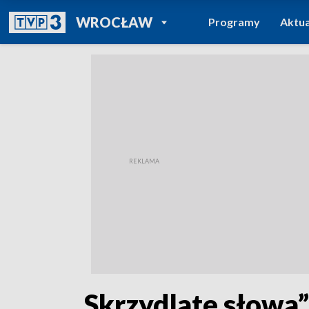
POWRÓT DO
WROCŁAW
Programy
Aktua
TVP REGIONY
„Skrzydlate słowa