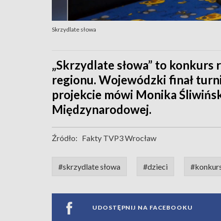
Skrzydlate słowa
„Skrzydlate słowa” to konkurs r
regionu. Wojewódzki finał turni
projekcie mówi Monika Śliwińsk
Międzynarodowej.
Źródło:
Fakty TVP3 Wrocław
#skrzydlate słowa
#dzieci
#konkur
UDOSTĘPNIJ NA FACEBOOKU