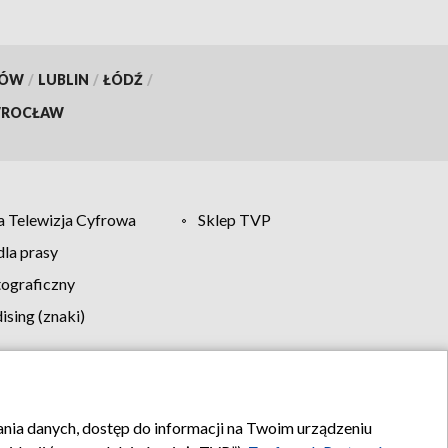
KÓW
/
LUBLIN
/
ŁÓDŹ
/
ROCŁAW
 Telewizja Cyfrowa
Sklep TVP
la prasy
tograficzny
sing (znaki)
klamy
Kontakt
rania danych, dostęp do informacji na Twoim urządzeniu