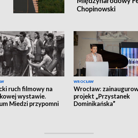
Międzynarodowy Fe
Chopinowski
AW
WROCŁAW
cki ruch filmowy na
Wrocław: zainauguro
kowej wystawie.
projekt „Przystanek
um Miedzi przypomni
Dominikańska”
ek Juliana Zawiszy