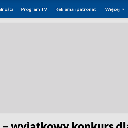
lności
Program TV
Reklama i patronat
Więcej
” – wyjątkowy konkurs d