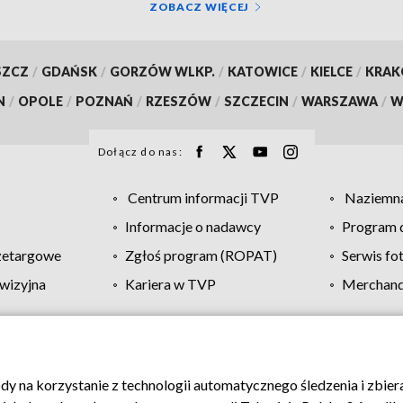
ZOBACZ WIĘCEJ
SZCZ
/
GDAŃSK
/
GORZÓW WLKP.
/
KATOWICE
/
KIELCE
/
KRA
N
/
OPOLE
/
POZNAŃ
/
RZESZÓW
/
SZCZECIN
/
WARSZAWA
/
W
Dołącz do nas:
Centrum informacji TVP
Naziemna
Informacje o nadawcy
Program d
zetargowe
Zgłoś program (ROPAT)
Serwis fo
wizyjna
Kariera w TVP
Merchandi
Polityka prywatności
Moje zgody
Pomoc
Biuro re
ody na korzystanie z technologii automatycznego śledzenia i zbie