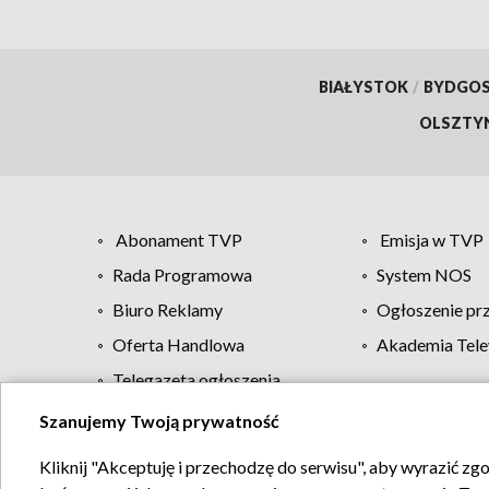
BIAŁYSTOK
/
BYDGO
OLSZTY
Abonament TVP
Emisja w TVP
Rada Programowa
System NOS
Biuro Reklamy
Ogłoszenie pr
Oferta Handlowa
Akademia Tele
Telegazeta ogłoszenia
Szanujemy Twoją prywatność
Regulamin TVP
Kliknij "Akceptuję i przechodzę do serwisu", aby wyrazić zg