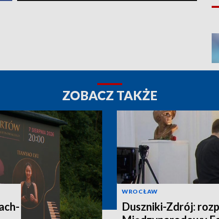
ZOBACZ TAKŻE
WROCŁAW
ach-
Duszniki-Zdrój: rozp