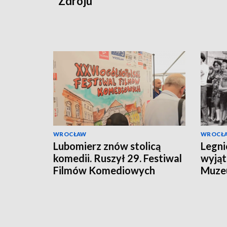
Zdroju
WROCŁAW
WROCŁ
Lubomierz znów stolicą
Legni
komedii. Ruszył 29. Festiwal
wyjąt
Filmów Komediowych
Muze
dorob