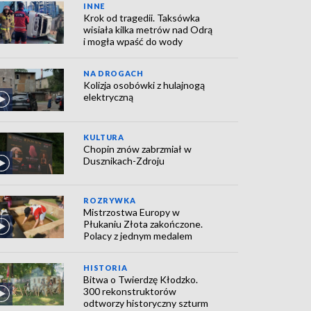
INNE
Krok od tragedii. Taksówka
wisiała kilka metrów nad Odrą
i mogła wpaść do wody
NA DROGACH
Kolizja osobówki z hulajnogą
elektryczną
KULTURA
Chopin znów zabrzmiał w
Dusznikach-Zdroju
ROZRYWKA
Mistrzostwa Europy w
Płukaniu Złota zakończone.
Polacy z jednym medalem
HISTORIA
Bitwa o Twierdzę Kłodzko.
300 rekonstruktorów
odtworzy historyczny szturm