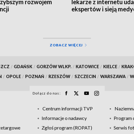
 szybszym rozwojem
lekarze z internetu uda
cji
ekspertów i sieją medy
dezinformację?
ZOBACZ WIĘCEJ
SZCZ
/
GDAŃSK
/
GORZÓW WLKP.
/
KATOWICE
/
KIELCE
/
KRA
N
/
OPOLE
/
POZNAŃ
/
RZESZÓW
/
SZCZECIN
/
WARSZAWA
/
W
Dołącz do nas:
Centrum informacji TVP
Naziemna
Informacje o nadawcy
Program d
zetargowe
Zgłoś program (ROPAT)
Serwis fo