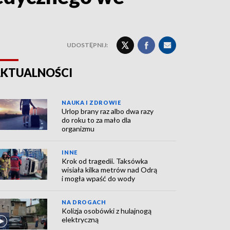
UDOSTĘPNIJ:
KTUALNOŚCI
NAUKA I ZDROWIE
Urlop brany raz albo dwa razy
do roku to za mało dla
organizmu
INNE
Krok od tragedii. Taksówka
wisiała kilka metrów nad Odrą
i mogła wpaść do wody
NA DROGACH
Kolizja osobówki z hulajnogą
elektryczną