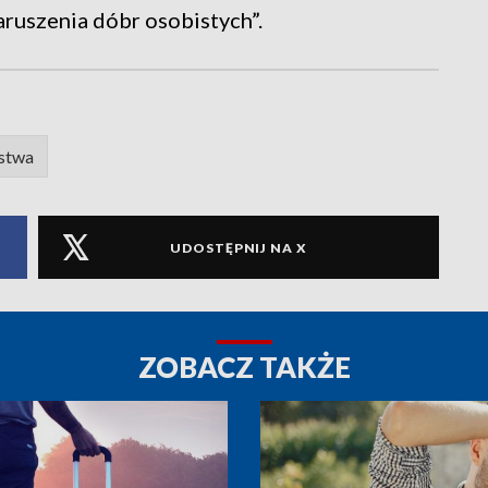
aruszenia dóbr osobistych”.
stwa
UDOSTĘPNIJ NA X
ZOBACZ TAKŻE