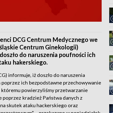
cjenci DCG Centrum Medycznego we
ląskie Centrum Ginekologii)
 doszło do naruszenia poufności ich
aku hakerskiego.
G) informuje, iż doszło do naruszenia
 poprzez ich bezpodstawne przechowywanie
 któremu powierzyliśmy przetwarzanie
ie poprzez kradzież Państwa danych z
na skutek ataku hackerskiego oraz
rprzestępczym” – przekazano w poniedziałek