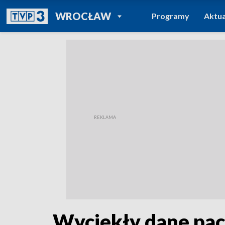
POWRÓT DO
WROCŁAW
Programy
Aktua
TVP REGIONY
Wyciekły dane pa