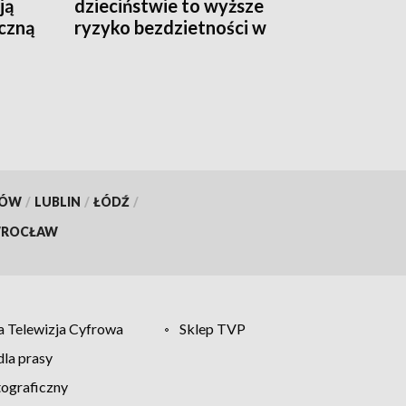
ją
dzieciństwie to wyższe
czną
ryzyko bezdzietności w
wieku dorosłym
KÓW
/
LUBLIN
/
ŁÓDŹ
/
ROCŁAW
 Telewizja Cyfrowa
Sklep TVP
la prasy
tograficzny