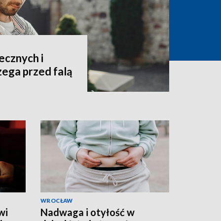
ecznych i
zega przed falą
WROCŁAW
wi
Nadwaga i otyłość w