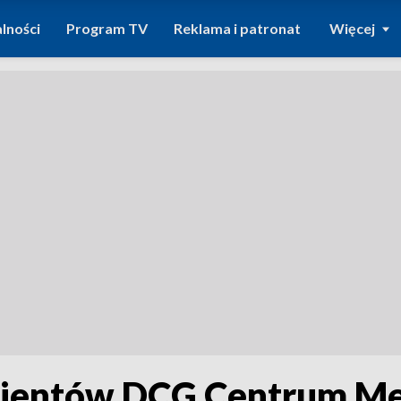
lności
Program TV
Reklama i patronat
Więcej
cjentów DCG Centrum M