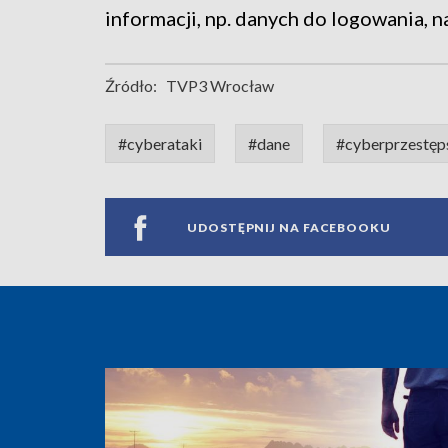
informacji, np. danych do logowania, n
Źródło:
TVP3 Wrocław
#cyberataki
#dane
#cyberprzestęp
UDOSTĘPNIJ NA FACEBOOKU