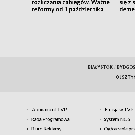
rozliczania zabiegów. Ważne
się z
reformy od 1 października
demen
2026 roku
BIAŁYSTOK
/
BYDGO
OLSZTY
Abonament TVP
Emisja w TVP
Rada Programowa
System NOS
Biuro Reklamy
Ogłoszenie pr