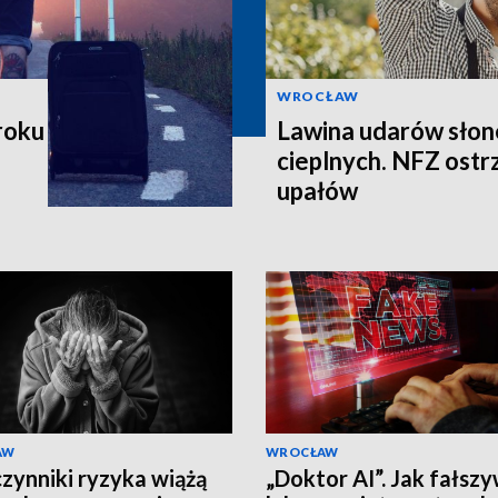
WROCŁAW
roku
Lawina udarów słon
cieplnych. NFZ ostr
upałów
AW
WROCŁAW
czynniki ryzyka wiążą
„Doktor AI”. Jak fałszy