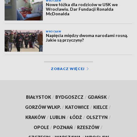
WROCŁAW
Nowe łóżka dla rodziców w USK we
Wrocławiu. Dar Fundacji Ronalda
McDonalda
WROCŁAW
Napięcia między dwoma narodami rosną.
Jakie są przyczyny?
ZOBACZ WIĘCEJ
BIAŁYSTOK
/
BYDGOSZCZ
/
GDAŃSK
/
GORZÓW WLKP.
/
KATOWICE
/
KIELCE
/
KRAKÓW
/
LUBLIN
/
ŁÓDŹ
/
OLSZTYN
/
OPOLE
/
POZNAŃ
/
RZESZÓW
/