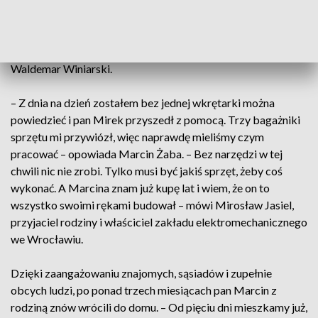
robionych na raz. Była zima, przeszkadzała temperatura. Po
części troszeczkę ja nakręciłem tą akcje, a osoby, którym
udostępniałem tę informację, to pomagały. Jeszcze raz
chciałem im gorąco podziękować – dodaje przyjaciel rodziny
Waldemar Winiarski.
– Z dnia na dzień zostałem bez jednej wkrętarki można
powiedzieć i pan Mirek przyszedł z pomocą. Trzy bagażniki
sprzętu mi przywiózł, więc naprawdę mieliśmy czym
pracować – opowiada Marcin Żaba. – Bez narzędzi w tej
chwili nic nie zrobi. Tylko musi być jakiś sprzęt, żeby coś
wykonać. A Marcina znam już kupę lat i wiem, że on to
wszystko swoimi rękami budował – mówi Mirosław Jasiel,
przyjaciel rodziny i właściciel zakładu elektromechanicznego
we Wrocławiu.
Dzięki zaangażowaniu znajomych, sąsiadów i zupełnie
obcych ludzi, po ponad trzech miesiącach pan Marcin z
rodziną znów wrócili do domu. – Od pięciu dni mieszkamy już,