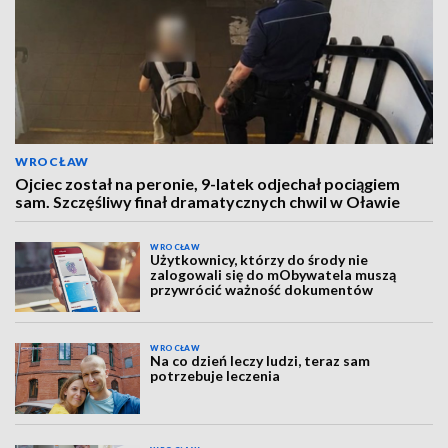
WROCŁAW
Ojciec został na peronie, 9-latek odjechał pociągiem
sam. Szczęśliwy finał dramatycznych chwil w Oławie
WROCŁAW
Użytkownicy, którzy do środy nie
zalogowali się do mObywatela muszą
przywrócić ważność dokumentów
WROCŁAW
Na co dzień leczy ludzi, teraz sam
potrzebuje leczenia