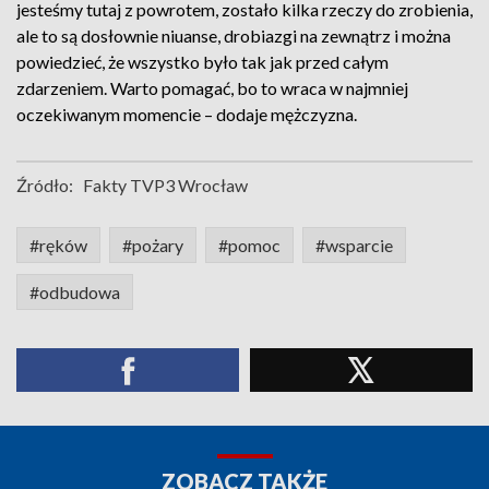
jesteśmy tutaj z powrotem, zostało kilka rzeczy do zrobienia,
ale to są dosłownie niuanse, drobiazgi na zewnątrz i można
powiedzieć, że wszystko było tak jak przed całym
zdarzeniem. Warto pomagać, bo to wraca w najmniej
oczekiwanym momencie – dodaje mężczyzna.
Źródło:
Fakty TVP3 Wrocław
#ręków
#pożary
#pomoc
#wsparcie
#odbudowa
ZOBACZ TAKŻE