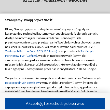
SZCZECIN
/
WARSZAWA
/
WROCŁAW
Szanujemy Twoją prywatność
Dołącz do nas:
Kliknij "Akceptuję i przechodzę do serwisu", aby wyrazić zgody na
korzystanie z technologii automatycznego śledzenia i zbierania danych,
TVP
dostęp do informacji na Twoim urządzeniu końcowym i ich
Abonament TVP
przechowywanie oraz na przetwarzanie Twoich danych osobowych przez
Regulamin TVP
nas, czyli Telewizję Polską S.A. w likwidacji (zwaną dalej również „TVP”),
Emisja w TVP
Polityka prywatności
Zaufanych Partnerów z IAB* (1201 firm)
oraz pozostałych
Zaufanych
Partnerów TVP (93 firm)
, w celach marketingowych (w tym do
Centrum informacji TVP
Moje zgody
zautomatyzowanego dopasowania reklam do Twoich zainteresowań i
mierzenia ich skuteczności) i pozostałych, które wskazujemy poniżej, a
Naziemna Telewizja Cyfrowa
Pomoc
także zgody na udostępnianie przez nas identyfikatora PPID do Google.
Sklep TVP
Biuro reklamy
Twoje dane osobowe zbierane podczas odwiedzania przez Ciebie naszych
Rada Programowa
Kontakt
poszczególnych serwisów
zwanych dalej „Portalem”, w tym informacje
zapisywane za pomocą technologii takich jak: pliki cookie, sygnalizatory
System NOS
WWW lub innych podobnych technologii umożliwiających świadczenie
dopasowanych i bezpiecznych usług, personalizację treści oraz reklam,
Informacje o nadawcy
Kanały
udostępnianie funkcji mediów społecznościowych oraz analizowanie
Akceptuję i przechodzę do serwisu
ruchu w Internecie.
Program dla prasy