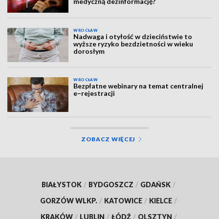
medyczną dezinformację?
WROCŁAW
Nadwaga i otyłość w dzieciństwie to
wyższe ryzyko bezdzietności w wieku
dorosłym
WROCŁAW
Bezpłatne webinary na temat centralnej
e–rejestracji
ZOBACZ WIĘCEJ
BIAŁYSTOK
/
BYDGOSZCZ
/
GDAŃSK
/
GORZÓW WLKP.
/
KATOWICE
/
KIELCE
/
KRAKÓW
/
LUBLIN
/
ŁÓDŹ
/
OLSZTYN
/