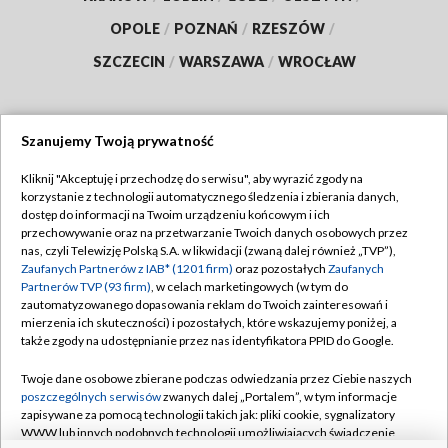
OPOLE
/
POZNAŃ
/
RZESZÓW
/
SZCZECIN
/
WARSZAWA
/
WROCŁAW
Szanujemy Twoją prywatność
Dołącz do nas:
Kliknij "Akceptuję i przechodzę do serwisu", aby wyrazić zgody na
korzystanie z technologii automatycznego śledzenia i zbierania danych,
TVP
dostęp do informacji na Twoim urządzeniu końcowym i ich
Abonament TVP
przechowywanie oraz na przetwarzanie Twoich danych osobowych przez
Regulamin TVP
nas, czyli Telewizję Polską S.A. w likwidacji (zwaną dalej również „TVP”),
Emisja w TVP
Polityka prywatności
Zaufanych Partnerów z IAB* (1201 firm)
oraz pozostałych
Zaufanych
Partnerów TVP (93 firm)
, w celach marketingowych (w tym do
Centrum informacji TVP
Moje zgody
zautomatyzowanego dopasowania reklam do Twoich zainteresowań i
mierzenia ich skuteczności) i pozostałych, które wskazujemy poniżej, a
Naziemna Telewizja Cyfrowa
Pomoc
także zgody na udostępnianie przez nas identyfikatora PPID do Google.
Sklep TVP
Biuro reklamy
Twoje dane osobowe zbierane podczas odwiedzania przez Ciebie naszych
Rada Programowa
Kontakt
poszczególnych serwisów
zwanych dalej „Portalem”, w tym informacje
zapisywane za pomocą technologii takich jak: pliki cookie, sygnalizatory
System NOS
WWW lub innych podobnych technologii umożliwiających świadczenie