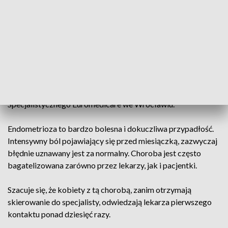
w ramach oddziałów ginekologiczno-położniczych czy
onkologii ginekologicznej. Wykonywane są zabiegi
operacyjne czy diagnostyczne, ale nie ma stricte placówki
tylko i wyłącznie poświęconej endometriozie.
Postanowiliśmy wyjść naprzeciw i stworzyć instytut, odział
leczący najtrudniejsze przypadki endometriozy głębokiej –
wyjaśnia dr n. med. Mikołaj Karmowski, specjalista
ginekolog, kierownik Instytutu Endometriozy Szpitala
Specjalistycznego Euromedicare we Wrocławiu.
Endometrioza to bardzo bolesna i dokuczliwa przypadłość.
Intensywny ból pojawiający się przed miesiączką, zazwyczaj
błędnie uznawany jest za normalny. Choroba jest często
bagatelizowana zarówno przez lekarzy, jak i pacjentki.
Szacuje się, że kobiety z tą chorobą, zanim otrzymają
skierowanie do specjalisty, odwiedzają lekarza pierwszego
kontaktu ponad dziesięć razy.