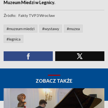
Muzeum Miedzi w Legnicy.
Źródło:
Fakty TVP3 Wrocław
#muzeum miedzi
#wystawy
#muzea
#legnica
ZOBACZ TAKŻE