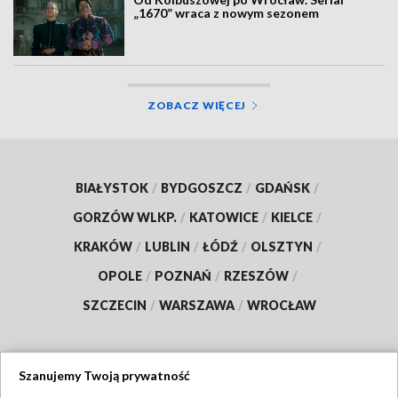
„1670” wraca z nowym sezonem
ZOBACZ WIĘCEJ
BIAŁYSTOK
/
BYDGOSZCZ
/
GDAŃSK
/
GORZÓW WLKP.
/
KATOWICE
/
KIELCE
/
KRAKÓW
/
LUBLIN
/
ŁÓDŹ
/
OLSZTYN
/
OPOLE
/
POZNAŃ
/
RZESZÓW
/
SZCZECIN
/
WARSZAWA
/
WROCŁAW
Szanujemy Twoją prywatność
Dołącz do nas: