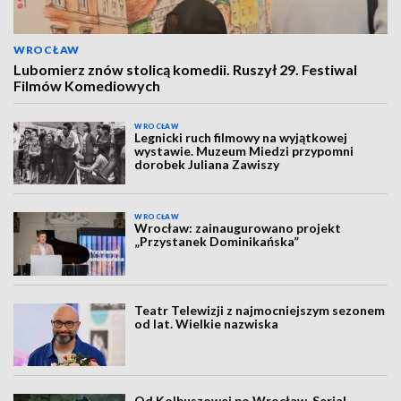
WROCŁAW
Lubomierz znów stolicą komedii. Ruszył 29. Festiwal
Filmów Komediowych
WROCŁAW
Legnicki ruch filmowy na wyjątkowej
wystawie. Muzeum Miedzi przypomni
dorobek Juliana Zawiszy
WROCŁAW
Wrocław: zainaugurowano projekt
„Przystanek Dominikańska”
Teatr Telewizji z najmocniejszym sezonem
od lat. Wielkie nazwiska
Od Kolbuszowej po Wrocław. Serial