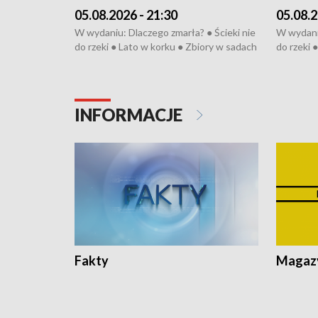
05.08.2026 - 21:30
05.08.2
W wydaniu: Dlaczego zmarła? ● Ścieki nie
W wydaniu
do rzeki ● Lato w korku ● Zbiory w sadach
do rzeki 
● Senior za kółkiem ● Złoto dla...
● Senior z
cierpiwych ● Mrożonki dla zwierząt
cierpiwyc
INFORMACJE
Fakty
Magazy