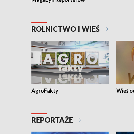
ROLNICTWO I WIEŚ
AgroFakty
Wieś 
REPORTAŻE