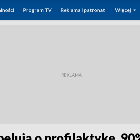
lności
Program TV
Reklama i patronat
Więcej
pelują o profilaktykę. 9