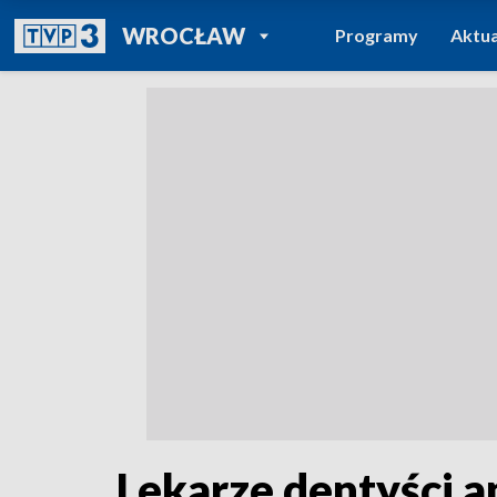
POWRÓT DO
WROCŁAW
Programy
Aktua
TVP REGIONY
Lekarze dentyści a