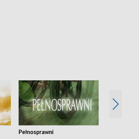
Pełnosprawni
Bezpieczny 