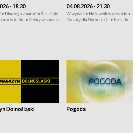
026 - 18:30
04.08.2026 - 21.30
: Dlaczego zmarła? ● Ścieki nie
W wydaniu: Nożownik w areszcie ●
● Lato w korku ● Zbiory w sadach
Zarzuty dla Norberta C. ● Krok do
a kółkiem ● Złoto dla...
obwodnicy ● Miliony na ochronę ●
h ● Mrożonki dla zwierząt
Oddział jak nowy ● Rynek ma być zi
● Inkubator w ognisku ● Rodzic też
pacjent ● Trzeba ratować lekarza
n Dolnośląski
Pogoda