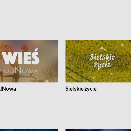
odNowa
Sielskie życie