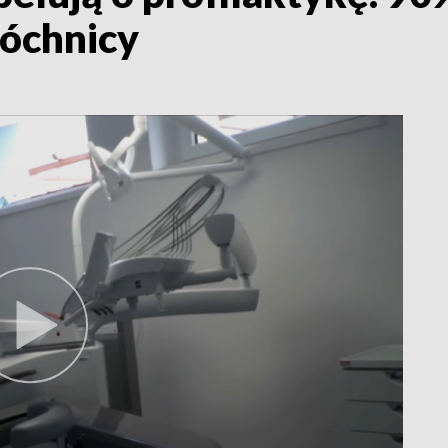
róchnicy