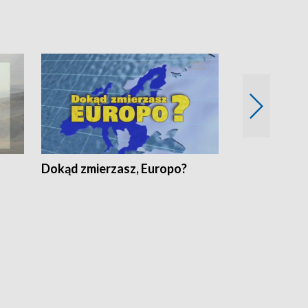
Dokąd zmierzasz, Europo?
Fakty Komen