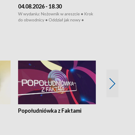
04.08.2026 - 18.30
03.08.2026 - 
W wydaniu: Nożownik w areszcie ● Krok
W wydaniu: Zarz
do obwodnicy ● Oddział jak nowy ●
Wjechał na cho
Rodzic też pacjent ● Rynek ma być
● Węzły do remo
elony
zielony ● Inkubtor w ognisku ● Trzeba
Syreny nie dla w
ratować lekarza
teatrze ● Koncer
„Cud” w Legnicy
Popołudniówka z Faktami
Z Unią na Ty