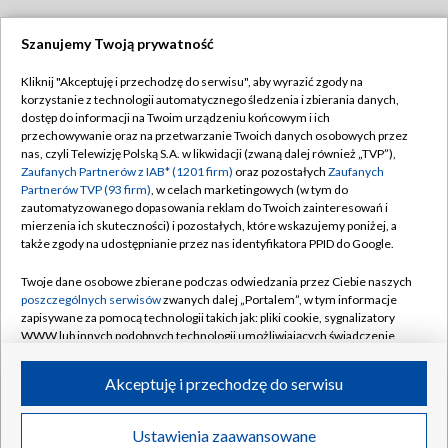
Szanujemy Twoją prywatność
Dołącz do nas:
Kliknij "Akceptuję i przechodzę do serwisu", aby wyrazić zgody na
korzystanie z technologii automatycznego śledzenia i zbierania danych,
TVP
dostęp do informacji na Twoim urządzeniu końcowym i ich
Abonament TVP
przechowywanie oraz na przetwarzanie Twoich danych osobowych przez
Regulamin TVP
nas, czyli Telewizję Polską S.A. w likwidacji (zwaną dalej również „TVP”),
Emisja w TVP
Polityka prywatności
Zaufanych Partnerów z IAB* (1201 firm)
oraz pozostałych
Zaufanych
Partnerów TVP (93 firm)
, w celach marketingowych (w tym do
Centrum informacji TVP
Moje zgody
zautomatyzowanego dopasowania reklam do Twoich zainteresowań i
mierzenia ich skuteczności) i pozostałych, które wskazujemy poniżej, a
Naziemna Telewizja Cyfrowa
Pomoc
także zgody na udostępnianie przez nas identyfikatora PPID do Google.
Sklep TVP
Biuro reklamy
Twoje dane osobowe zbierane podczas odwiedzania przez Ciebie naszych
Rada Programowa
Kontakt
poszczególnych serwisów
zwanych dalej „Portalem”, w tym informacje
zapisywane za pomocą technologii takich jak: pliki cookie, sygnalizatory
System NOS
WWW lub innych podobnych technologii umożliwiających świadczenie
dopasowanych i bezpiecznych usług, personalizację treści oraz reklam,
Informacje o nadawcy
Kanały
udostępnianie funkcji mediów społecznościowych oraz analizowanie
Akceptuję i przechodzę do serwisu
ruchu w Internecie.
Program dla prasy
©2026 Telewizja Polska S.A. w likwidacji
Biuro Reklamy
Twoje dane osobowe zbierane podczas odwiedzania przez Ciebie
Ustawienia zaawansowane
poszczególnych serwisów
na Portalu, takie jak adresy IP, identyfikatory