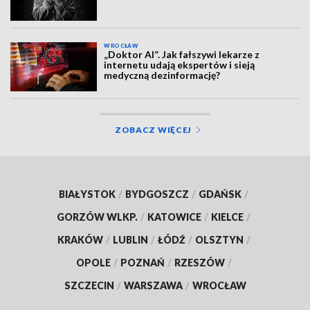
WROCŁAW
„Doktor AI”. Jak fałszywi lekarze z
internetu udają ekspertów i sieją
medyczną dezinformację?
ZOBACZ WIĘCEJ
BIAŁYSTOK
/
BYDGOSZCZ
/
GDAŃSK
/
GORZÓW WLKP.
/
KATOWICE
/
KIELCE
/
KRAKÓW
/
LUBLIN
/
ŁÓDŹ
/
OLSZTYN
/
OPOLE
/
POZNAŃ
/
RZESZÓW
/
SZCZECIN
/
WARSZAWA
/
WROCŁAW