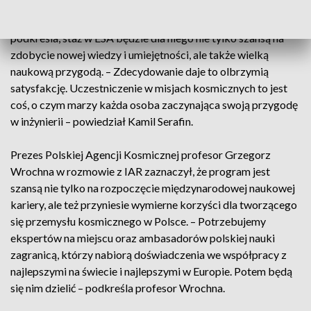
Również w Holandii staż rozpocznie Kamil Serafin, który
ukończył automatykę i robotykę na AGH w Krakowie. Jak
podkreśla, staż w ESA będzie dla niego nie tylko szansą na
zdobycie nowej wiedzy i umiejętności, ale także wielką
naukową przygodą. – Zdecydowanie daje to olbrzymią
satysfakcję. Uczestniczenie w misjach kosmicznych to jest
coś, o czym marzy każda osoba zaczynająca swoją przygodę
w inżynierii – powiedział Kamil Serafin.
Prezes Polskiej Agencji Kosmicznej profesor Grzegorz
Wrochna w rozmowie z IAR zaznaczył, że program jest
szansą nie tylko na rozpoczęcie międzynarodowej naukowej
kariery, ale też przyniesie wymierne korzyści dla tworzącego
się przemysłu kosmicznego w Polsce. – Potrzebujemy
ekspertów na miejscu oraz ambasadorów polskiej nauki
zagranicą, którzy nabiorą doświadczenia we współpracy z
najlepszymi na świecie i najlepszymi w Europie. Potem będą
się nim dzielić – podkreśla profesor Wrochna.