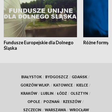
Fundusze Europejskie dla Dolnego
Różne formy t
Śląska
BIAŁYSTOK
/
BYDGOSZCZ
/
GDAŃSK
/
GORZÓW WLKP.
/
KATOWICE
/
KIELCE
/
KRAKÓW
/
LUBLIN
/
ŁÓDŹ
/
OLSZTYN
/
OPOLE
/
POZNAŃ
/
RZESZÓW
/
SZCZECIN
/
WARSZAWA
/
WROCŁAW