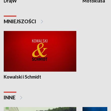
DrajW
Motoklasa
MNIEJSZOŚCI
Kowalski i Schmidt
INNE