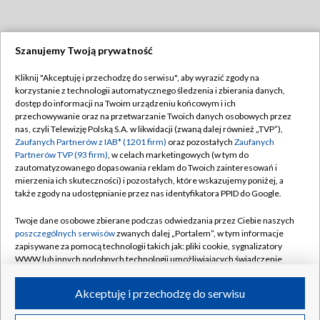
Szanujemy Twoją prywatność
Dołącz do nas:
Kliknij "Akceptuję i przechodzę do serwisu", aby wyrazić zgody na
korzystanie z technologii automatycznego śledzenia i zbierania danych,
TVP
dostęp do informacji na Twoim urządzeniu końcowym i ich
Abonament TVP
przechowywanie oraz na przetwarzanie Twoich danych osobowych przez
Regulamin TVP
nas, czyli Telewizję Polską S.A. w likwidacji (zwaną dalej również „TVP”),
Emisja w TVP
Polityka prywatności
Zaufanych Partnerów z IAB* (1201 firm)
oraz pozostałych
Zaufanych
Partnerów TVP (93 firm)
, w celach marketingowych (w tym do
Centrum informacji TVP
Moje zgody
zautomatyzowanego dopasowania reklam do Twoich zainteresowań i
mierzenia ich skuteczności) i pozostałych, które wskazujemy poniżej, a
Naziemna Telewizja Cyfrowa
Pomoc
także zgody na udostępnianie przez nas identyfikatora PPID do Google.
Sklep TVP
Biuro reklamy
Twoje dane osobowe zbierane podczas odwiedzania przez Ciebie naszych
Rada Programowa
Kontakt
poszczególnych serwisów
zwanych dalej „Portalem”, w tym informacje
zapisywane za pomocą technologii takich jak: pliki cookie, sygnalizatory
System NOS
WWW lub innych podobnych technologii umożliwiających świadczenie
dopasowanych i bezpiecznych usług, personalizację treści oraz reklam,
Informacje o nadawcy
Kanały
udostępnianie funkcji mediów społecznościowych oraz analizowanie
Akceptuję i przechodzę do serwisu
ruchu w Internecie.
Program dla prasy
©2026 Telewizja Polska S.A. w likwidacji