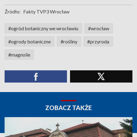
Źródło:
Fakty TVP3 Wrocław
#ogród botaniczny we wrocławiu
#wrocław
#ogrody botaniczne
#rośliny
#przyroda
#magnolie
ZOBACZ TAKŻE