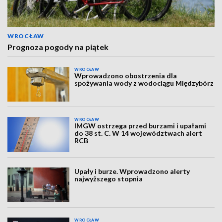
WROCŁAW
Prognoza pogody na piątek
WROCŁAW
Wprowadzono obostrzenia dla
spożywania wody z wodociągu Międzybórz
WROCŁAW
IMGW ostrzega przed burzami i upałami
do 38 st. C. W 14 województwach alert
RCB
Upały i burze. Wprowadzono alerty
najwyższego stopnia
WROCŁAW