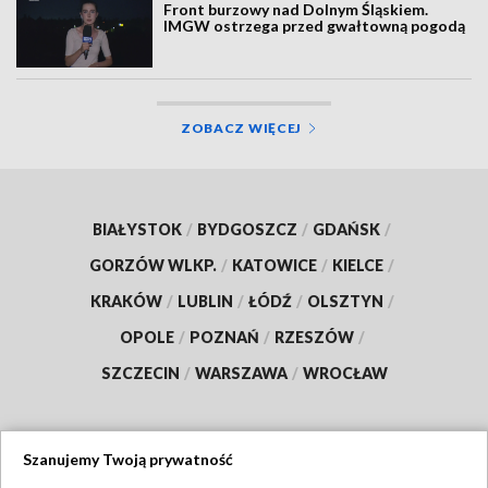
Front burzowy nad Dolnym Śląskiem.
IMGW ostrzega przed gwałtowną pogodą
ZOBACZ WIĘCEJ
BIAŁYSTOK
/
BYDGOSZCZ
/
GDAŃSK
/
GORZÓW WLKP.
/
KATOWICE
/
KIELCE
/
KRAKÓW
/
LUBLIN
/
ŁÓDŹ
/
OLSZTYN
/
OPOLE
/
POZNAŃ
/
RZESZÓW
/
SZCZECIN
/
WARSZAWA
/
WROCŁAW
Szanujemy Twoją prywatność
Dołącz do nas: