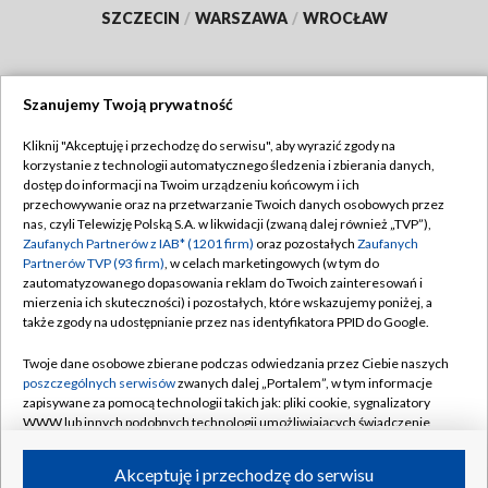
SZCZECIN
/
WARSZAWA
/
WROCŁAW
Szanujemy Twoją prywatność
Dołącz do nas:
Kliknij "Akceptuję i przechodzę do serwisu", aby wyrazić zgody na
korzystanie z technologii automatycznego śledzenia i zbierania danych,
TVP
dostęp do informacji na Twoim urządzeniu końcowym i ich
Abonament TVP
przechowywanie oraz na przetwarzanie Twoich danych osobowych przez
Regulamin TVP
nas, czyli Telewizję Polską S.A. w likwidacji (zwaną dalej również „TVP”),
Emisja w TVP
Polityka prywatności
Zaufanych Partnerów z IAB* (1201 firm)
oraz pozostałych
Zaufanych
Partnerów TVP (93 firm)
, w celach marketingowych (w tym do
Centrum informacji TVP
Moje zgody
zautomatyzowanego dopasowania reklam do Twoich zainteresowań i
mierzenia ich skuteczności) i pozostałych, które wskazujemy poniżej, a
Naziemna Telewizja Cyfrowa
Pomoc
także zgody na udostępnianie przez nas identyfikatora PPID do Google.
Sklep TVP
Biuro reklamy
Twoje dane osobowe zbierane podczas odwiedzania przez Ciebie naszych
Rada Programowa
Kontakt
poszczególnych serwisów
zwanych dalej „Portalem”, w tym informacje
zapisywane za pomocą technologii takich jak: pliki cookie, sygnalizatory
System NOS
WWW lub innych podobnych technologii umożliwiających świadczenie
dopasowanych i bezpiecznych usług, personalizację treści oraz reklam,
Informacje o nadawcy
Kanały
udostępnianie funkcji mediów społecznościowych oraz analizowanie
Akceptuję i przechodzę do serwisu
ruchu w Internecie.
Program dla prasy