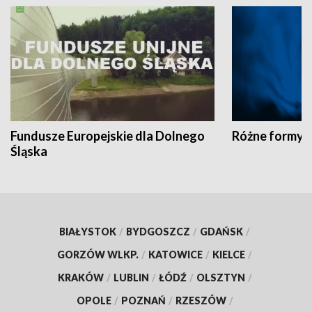
Fundusze Europejskie dla Dolnego
Różne formy t
Śląska
BIAŁYSTOK
/
BYDGOSZCZ
/
GDAŃSK
/
GORZÓW WLKP.
/
KATOWICE
/
KIELCE
/
KRAKÓW
/
LUBLIN
/
ŁÓDŹ
/
OLSZTYN
/
OPOLE
/
POZNAŃ
/
RZESZÓW
/