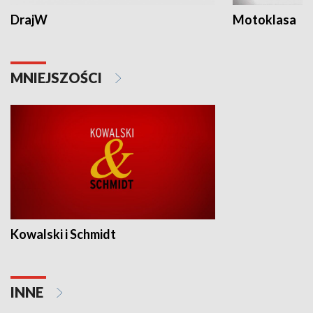
DrajW
Motoklasa
MNIEJSZOŚCI
Kowalski i Schmidt
INNE