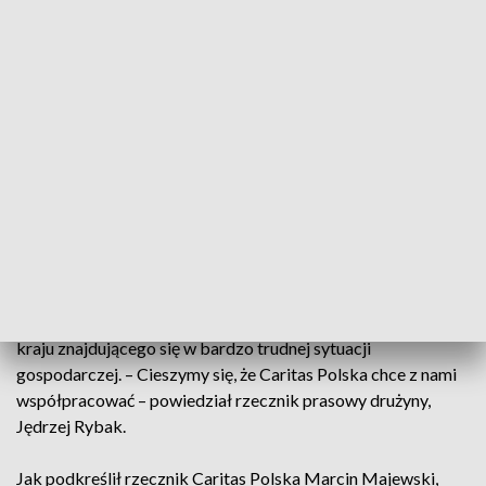
(fot. za slaskwroclaw.pl; Krystyna Pączkowska, Adriana Ficek)
Klub piłkarski Śląsk Wrocław wsparł akcję Caritas
Polska „Paczka dla Wenezueli”.
Dwukrotny mistrz Polski i aktualny wicelider Ekstraklasy
poprzez nagłośnienie akcji chce popularyzować pomoc dla
kraju znajdującego się w bardzo trudnej sytuacji
gospodarczej. – Cieszymy się, że Caritas Polska chce z nami
współpracować – powiedział rzecznik prasowy drużyny,
Jędrzej Rybak.
Jak podkreślił rzecznik Caritas Polska Marcin Majewski,