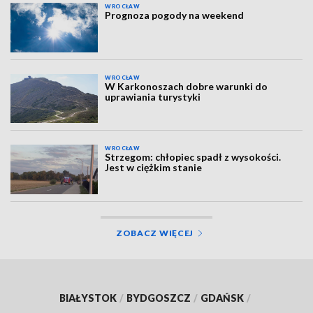
WROCŁAW
Prognoza pogody na weekend
WROCŁAW
W Karkonoszach dobre warunki do
uprawiania turystyki
WROCŁAW
Strzegom: chłopiec spadł z wysokości.
Jest w ciężkim stanie
ZOBACZ WIĘCEJ
BIAŁYSTOK
/
BYDGOSZCZ
/
GDAŃSK
/