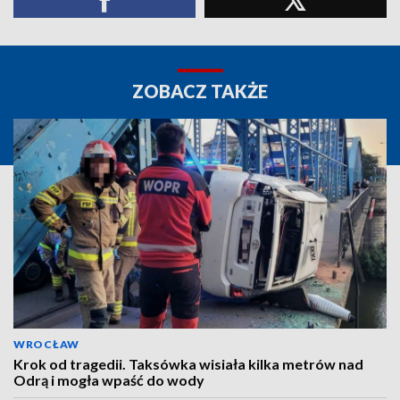
ZOBACZ TAKŻE
WROCŁAW
Krok od tragedii. Taksówka wisiała kilka metrów nad
Odrą i mogła wpaść do wody