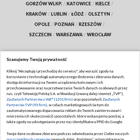
GORZÓW WLKP.
/
KATOWICE
/
KIELCE
/
KRAKÓW
/
LUBLIN
/
ŁÓDŹ
/
OLSZTYN
/
OPOLE
/
POZNAŃ
/
RZESZÓW
/
SZCZECIN
/
WARSZAWA
/
WROCŁAW
Szanujemy Twoją prywatność
Dołącz do nas:
Kliknij "Akceptuję i przechodzę do serwisu", aby wyrazić zgody na
korzystanie z technologii automatycznego śledzenia i zbierania danych,
TVP
dostęp do informacji na Twoim urządzeniu końcowym i ich
Abonament TVP
przechowywanie oraz na przetwarzanie Twoich danych osobowych przez
Regulamin TVP
nas, czyli Telewizję Polską S.A. w likwidacji (zwaną dalej również „TVP”),
Emisja w TVP
Polityka prywatności
Zaufanych Partnerów z IAB* (1201 firm)
oraz pozostałych
Zaufanych
Partnerów TVP (93 firm)
, w celach marketingowych (w tym do
Centrum informacji TVP
Moje zgody
zautomatyzowanego dopasowania reklam do Twoich zainteresowań i
mierzenia ich skuteczności) i pozostałych, które wskazujemy poniżej, a
Naziemna Telewizja Cyfrowa
Pomoc
także zgody na udostępnianie przez nas identyfikatora PPID do Google.
Sklep TVP
Biuro reklamy
Twoje dane osobowe zbierane podczas odwiedzania przez Ciebie naszych
Rada Programowa
Kontakt
poszczególnych serwisów
zwanych dalej „Portalem”, w tym informacje