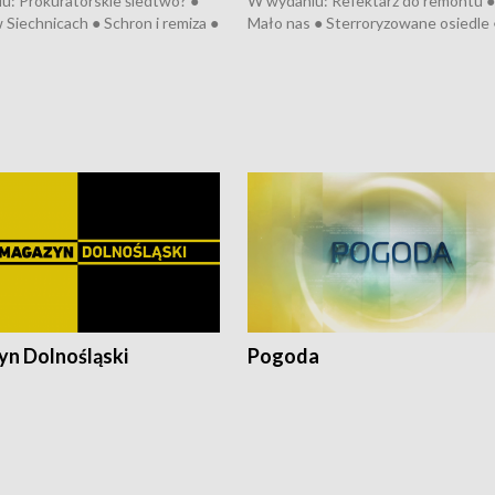
u: Prokuratorskie śledtwo? ●
W wydaniu: Refektarz do remontu ●
 Siechnicach ● Schron i remiza ●
Mało nas ● Sterroryzowane osiedle 
Morawiecki we Wrocławiu ● 81.
Fatalny remont ● Kosztowna ptasia
iędzynarodowego Festiwalu
● Nowa Ruska ● Pociągiem na lotnis
skiego ● Na pomoc Hiszpanom
Koniec upałów ● Kraksa na Tour de
wa po powodzi ● Filmowy
Pologne
z
n Dolnośląski
Pogoda