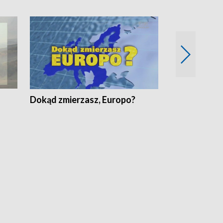
Dokąd zmierzasz, Europo?
Fakty Komen