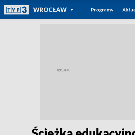
POWRÓT DO
WROCŁAW
Programy
Aktua
TVP REGIONY
Ścieżka edukacyjn