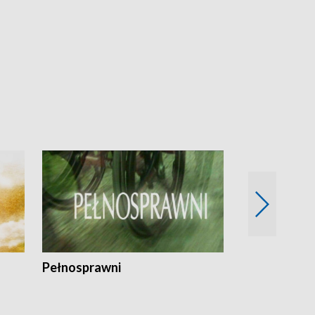
Pełnosprawni
Bezpieczny 