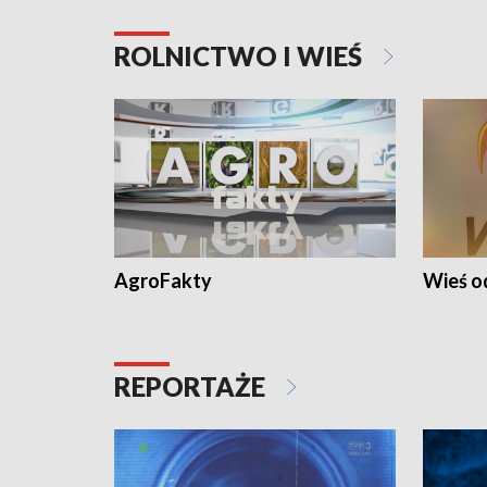
ROLNICTWO I WIEŚ
AgroFakty
Wieś 
REPORTAŻE