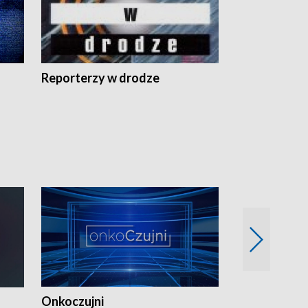
Reporterzy w drodze
Onkoczujni
Recepta na 