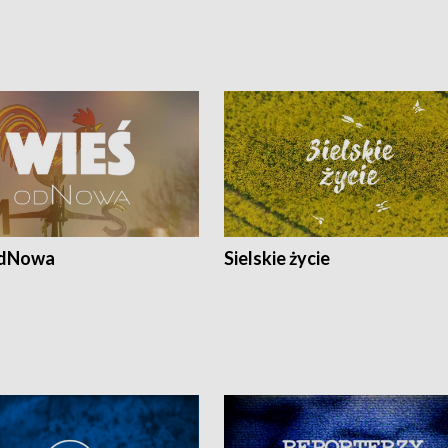
odNowa
Sielskie życie