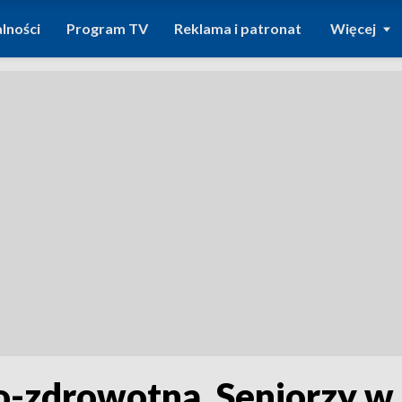
lności
Program TV
Reklama i patronat
Więcej
o-zdrowotna. Seniorzy w