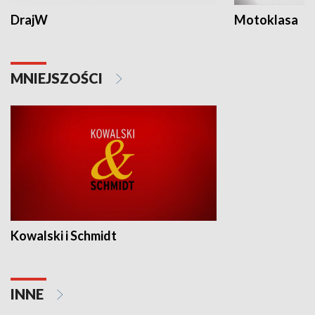
DrajW
Motoklasa
MNIEJSZOŚCI
Kowalski i Schmidt
INNE