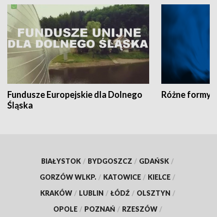
Fundusze Europejskie dla Dolnego
Różne formy t
Śląska
BIAŁYSTOK
/
BYDGOSZCZ
/
GDAŃSK
/
GORZÓW WLKP.
/
KATOWICE
/
KIELCE
/
KRAKÓW
/
LUBLIN
/
ŁÓDŹ
/
OLSZTYN
/
OPOLE
/
POZNAŃ
/
RZESZÓW
/