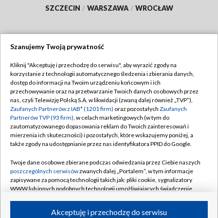
SZCZECIN
/
WARSZAWA
/
WROCŁAW
Szanujemy Twoją prywatność
Dołącz do nas:
Kliknij "Akceptuję i przechodzę do serwisu", aby wyrazić zgody na
korzystanie z technologii automatycznego śledzenia i zbierania danych,
TVP
dostęp do informacji na Twoim urządzeniu końcowym i ich
Abonament TVP
przechowywanie oraz na przetwarzanie Twoich danych osobowych przez
Regulamin TVP
nas, czyli Telewizję Polską S.A. w likwidacji (zwaną dalej również „TVP”),
Emisja w TVP
Polityka prywatności
Zaufanych Partnerów z IAB* (1201 firm)
oraz pozostałych
Zaufanych
Partnerów TVP (93 firm)
, w celach marketingowych (w tym do
Centrum informacji TVP
Moje zgody
zautomatyzowanego dopasowania reklam do Twoich zainteresowań i
mierzenia ich skuteczności) i pozostałych, które wskazujemy poniżej, a
Naziemna Telewizja Cyfrowa
Pomoc
także zgody na udostępnianie przez nas identyfikatora PPID do Google.
Sklep TVP
Biuro reklamy
Twoje dane osobowe zbierane podczas odwiedzania przez Ciebie naszych
Rada Programowa
Kontakt
poszczególnych serwisów
zwanych dalej „Portalem”, w tym informacje
zapisywane za pomocą technologii takich jak: pliki cookie, sygnalizatory
System NOS
WWW lub innych podobnych technologii umożliwiających świadczenie
dopasowanych i bezpiecznych usług, personalizację treści oraz reklam,
Informacje o nadawcy
Kanały
udostępnianie funkcji mediów społecznościowych oraz analizowanie
Akceptuję i przechodzę do serwisu
ruchu w Internecie.
Program dla prasy