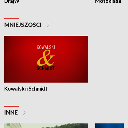
DrajW
Motoklasa
MNIEJSZOŚCI
Kowalski i Schmidt
INNE