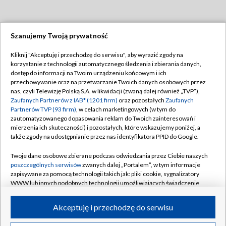
Szanujemy Twoją prywatność
Dołącz do nas:
Kliknij "Akceptuję i przechodzę do serwisu", aby wyrazić zgody na
korzystanie z technologii automatycznego śledzenia i zbierania danych,
TVP
dostęp do informacji na Twoim urządzeniu końcowym i ich
Abonament TVP
przechowywanie oraz na przetwarzanie Twoich danych osobowych przez
Regulamin TVP
nas, czyli Telewizję Polską S.A. w likwidacji (zwaną dalej również „TVP”),
Emisja w TVP
Polityka prywatności
Zaufanych Partnerów z IAB* (1201 firm)
oraz pozostałych
Zaufanych
Partnerów TVP (93 firm)
, w celach marketingowych (w tym do
Centrum informacji TVP
Moje zgody
zautomatyzowanego dopasowania reklam do Twoich zainteresowań i
mierzenia ich skuteczności) i pozostałych, które wskazujemy poniżej, a
Naziemna Telewizja Cyfrowa
Pomoc
także zgody na udostępnianie przez nas identyfikatora PPID do Google.
Sklep TVP
Biuro reklamy
Twoje dane osobowe zbierane podczas odwiedzania przez Ciebie naszych
Rada Programowa
Kontakt
poszczególnych serwisów
zwanych dalej „Portalem”, w tym informacje
zapisywane za pomocą technologii takich jak: pliki cookie, sygnalizatory
System NOS
WWW lub innych podobnych technologii umożliwiających świadczenie
dopasowanych i bezpiecznych usług, personalizację treści oraz reklam,
Informacje o nadawcy
Kanały
udostępnianie funkcji mediów społecznościowych oraz analizowanie
Akceptuję i przechodzę do serwisu
ruchu w Internecie.
Program dla prasy
©2026 Telewizja Polska S.A. w likwidacji