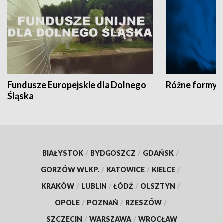
Fundusze Europejskie dla Dolnego
Różne formy t
Śląska
BIAŁYSTOK
/
BYDGOSZCZ
/
GDAŃSK
/
GORZÓW WLKP.
/
KATOWICE
/
KIELCE
/
KRAKÓW
/
LUBLIN
/
ŁÓDŹ
/
OLSZTYN
/
OPOLE
/
POZNAŃ
/
RZESZÓW
/
SZCZECIN
/
WARSZAWA
/
WROCŁAW