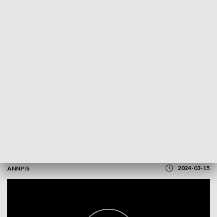
POWRÓT DO
WROCŁAW
TVP REGIONY
Drzemka, czemu nie?
2024-03-15
ANNPIS