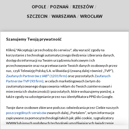
OPOLE
/
POZNAŃ
/
RZESZÓW
/
SZCZECIN
/
WARSZAWA
/
WROCŁAW
Szanujemy Twoją prywatność
Dołącz do nas:
Kliknij "Akceptuję i przechodzę do serwisu", aby wyrazić zgody na
korzystanie z technologii automatycznego śledzenia i zbierania danych,
TVP
dostęp do informacji na Twoim urządzeniu końcowym i ich
Abonament TVP
przechowywanie oraz na przetwarzanie Twoich danych osobowych przez
Regulamin TVP
nas, czyli Telewizję Polską S.A. w likwidacji (zwaną dalej również „TVP”),
Emisja w TVP
Polityka prywatności
Zaufanych Partnerów z IAB* (1201 firm)
oraz pozostałych
Zaufanych
Partnerów TVP (93 firm)
, w celach marketingowych (w tym do
Centrum informacji TVP
Moje zgody
zautomatyzowanego dopasowania reklam do Twoich zainteresowań i
mierzenia ich skuteczności) i pozostałych, które wskazujemy poniżej, a
Naziemna Telewizja Cyfrowa
Pomoc
także zgody na udostępnianie przez nas identyfikatora PPID do Google.
Sklep TVP
Biuro reklamy
Twoje dane osobowe zbierane podczas odwiedzania przez Ciebie naszych
Rada Programowa
Kontakt
poszczególnych serwisów
zwanych dalej „Portalem”, w tym informacje
zapisywane za pomocą technologii takich jak: pliki cookie, sygnalizatory
System NOS
WWW lub innych podobnych technologii umożliwiających świadczenie
dopasowanych i bezpiecznych usług, personalizację treści oraz reklam,