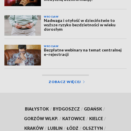
WROCŁAW
Nadwaga i otyłość w dzieciństwie to
wyższe ryzyko bezdzietności w wieku
dorosłym
WROCŁAW
Bezpłatne webinary na temat centralnej
e–rejestracji
ZOBACZ WIĘCEJ
BIAŁYSTOK
/
BYDGOSZCZ
/
GDAŃSK
/
GORZÓW WLKP.
/
KATOWICE
/
KIELCE
/
KRAKÓW
/
LUBLIN
/
ŁÓDŹ
/
OLSZTYN
/