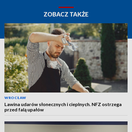
ZOBACZ TAKŻE
WROCŁAW
Lawina udarów słonecznych i cieplnych. NFZ ostrzega
przed falą upałów