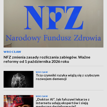
WROCŁAW
NFZ zmienia zasady rozliczania zabiegów. Ważne
reformy od 1 października 2026 roku
WROCŁAW
Trzy czynniki ryzyka wiążą się z szybszym
rozwojem demencji
WROCŁAW
„Doktor AI”. Jak fałszywi lekarze z
internetu udają ekspertów i sieją
medyczną dezinformację?