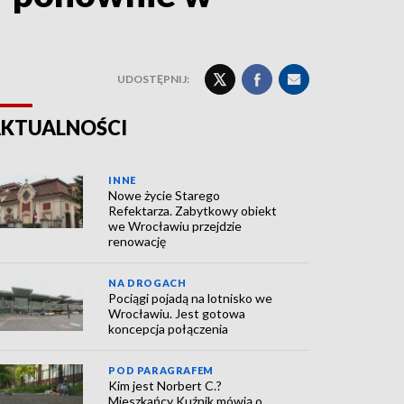
UDOSTĘPNIJ:
KTUALNOŚCI
INNE
Nowe życie Starego
Refektarza. Zabytkowy obiekt
we Wrocławiu przejdzie
renowację
NA DROGACH
Pociągi pojadą na lotnisko we
Wrocławiu. Jest gotowa
koncepcja połączenia
POD PARAGRAFEM
Kim jest Norbert C.?
Mieszkańcy Kuźnik mówią o