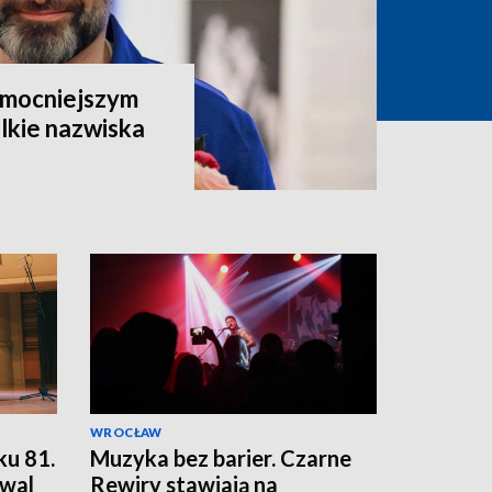
ajmocniejszym
lkie nazwiska
WROCŁAW
ku 81.
Muzyka bez barier. Czarne
wal
Rewiry stawiają na