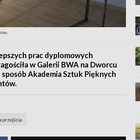
 BWA
jlepszych prac dyplomowych
zagościła w Galerii BWA na Dworcu
 sposób Akademia Sztuk Pięknych
ntów.
 przejścia