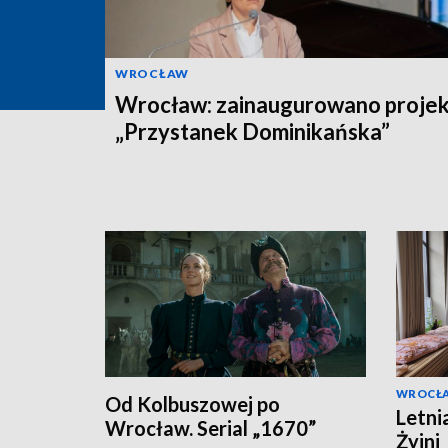
WROCŁAW
Wrocław: zainaugurowano projek
„Przystanek Dominikańska”
WROCŁ
Od Kolbuszowej po
Letni
Wrocław. Serial „1670”
Żyjni