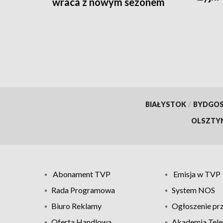
wraca z nowym sezonem
BIAŁYSTOK
/
BYDGO
OLSZTY
Abonament TVP
Emisja w TVP
Rada Programowa
System NOS
Biuro Reklamy
Ogłoszenie pr
Oferta Handlowa
Akademia Tele