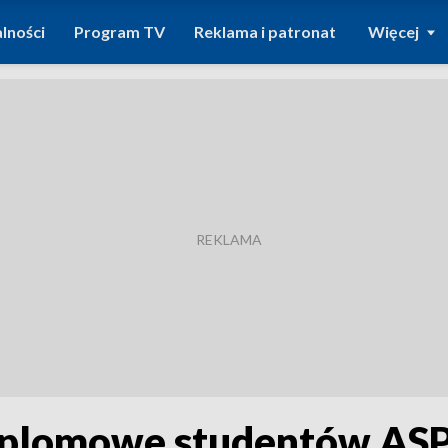
lności
Program TV
Reklama i patronat
Więcej
dyplomowe studentów AS