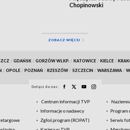
Chopinowski
ZOBACZ WIĘCEJ
SZCZ
/
GDAŃSK
/
GORZÓW WLKP.
/
KATOWICE
/
KIELCE
/
KRA
N
/
OPOLE
/
POZNAŃ
/
RZESZÓW
/
SZCZECIN
/
WARSZAWA
/
W
Dołącz do nas:
Centrum informacji TVP
Naziemna
Informacje o nadawcy
Program d
zetargowe
Zgłoś program (ROPAT)
Serwis fo
wizyjna
Kariera w TVP
Merchandi