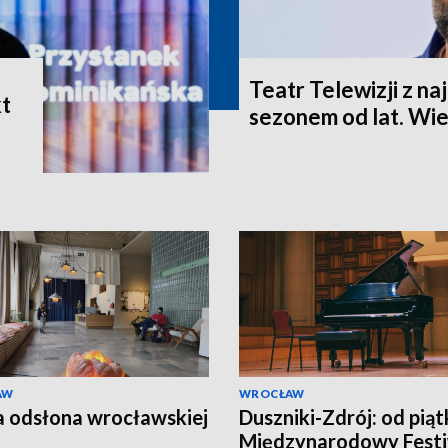
Teatr Telewizji z n
t
sezonem od lat. Wie
AW
WROCŁAW
a odsłona wrocławskiej
Duszniki-Zdrój: od piąt
Międzynarodowy Festi