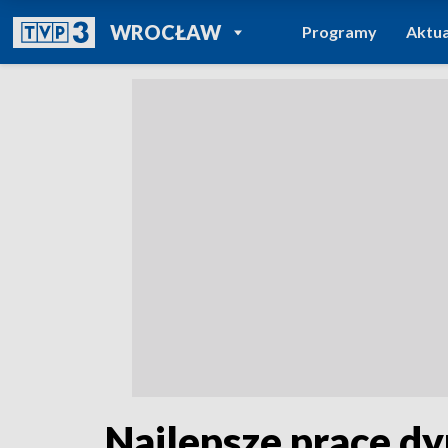
POWRÓT DO
WROCŁAW
Programy
Aktua
TVP REGIONY
Najlepsze prace 