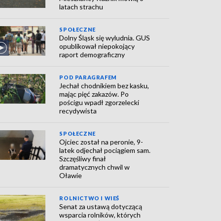
latach strachu
SPOŁECZNE
Dolny Śląsk się wyludnia. GUS
opublikował niepokojący
raport demograficzny
POD PARAGRAFEM
Jechał chodnikiem bez kasku,
mając pięć zakazów. Po
pościgu wpadł zgorzelecki
recydywista
SPOŁECZNE
Ojciec został na peronie, 9-
latek odjechał pociągiem sam.
Szczęśliwy finał
dramatycznych chwil w
Oławie
ROLNICTWO I WIEŚ
Senat za ustawą dotyczącą
wsparcia rolników, których