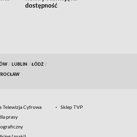
dostępność
KÓW
/
LUBLIN
/
ŁÓDŹ
/
ROCŁAW
 Telewizja Cyfrowa
Sklep TVP
la prasy
tograficzny
sing (znaki)