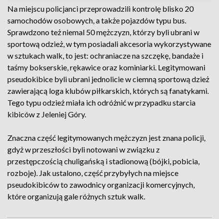
Na miejscu policjanci przeprowadzili kontrolę blisko 20
samochodów osobowych, a także pojazdów typu bus.
Sprawdzono też niemal 50 mężczyzn, którzy byli ubrani w
sportową odzież, w tym posiadali akcesoria wykorzystywane
w sztukach walk, to jest: ochraniacze na szczękę, bandaże i
taśmy bokserskie, rękawice oraz kominiarki. Legitymowani
pseudokibice byli ubrani jednolicie w ciemną sportową dzież
zawierającą loga klubów piłkarskich, których są fanatykami.
Tego typu odzież miała ich odróżnić w przypadku starcia
kibiców z Jeleniej Góry.
Znaczna część legitymowanych mężczyzn jest znana policji,
gdyż w przeszłości byli notowani w związku z
przestępczością chuligańską i stadionową (bójki, pobicia,
rozboje). Jak ustalono, część przybyłych na miejsce
pseudokibiców to zawodnicy organizacji komercyjnych,
które organizują gale różnych sztuk walk.