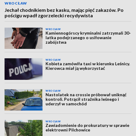
WROCŁAW
Jechał chodnikiem bez kasku, mając pięć zakazów. Po
pościgu wpadł zgorzelecki recydywista
WROCŁAW
Kamiennogórscy kryminalni zatrzymali 30-
latka podejrzanego o usiłowanie
zabójstwa
WROCŁAW
Kobieta zamówiła taxi w kierunku Leśnicy.
Kierowca miał ją wykorzystać
WROCŁAW
Nastolatek na crossie próbował uniknąć
kontroli. Potrącił strażnika leśnego i
uderzył w samochód
WROCŁAW
Zawiadomienie do prokuratury w sprawie
elektrowni Pilchowice