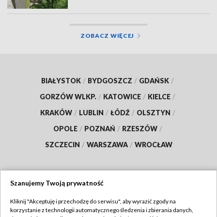
ZOBACZ WIĘCEJ
BIAŁYSTOK
/
BYDGOSZCZ
/
GDAŃSK
/
GORZÓW WLKP.
/
KATOWICE
/
KIELCE
/
KRAKÓW
/
LUBLIN
/
ŁÓDŹ
/
OLSZTYN
/
OPOLE
/
POZNAŃ
/
RZESZÓW
/
SZCZECIN
/
WARSZAWA
/
WROCŁAW
Szanujemy Twoją prywatność
Dołącz do nas:
Kliknij "Akceptuję i przechodzę do serwisu", aby wyrazić zgody na
korzystanie z technologii automatycznego śledzenia i zbierania danych,
TVP