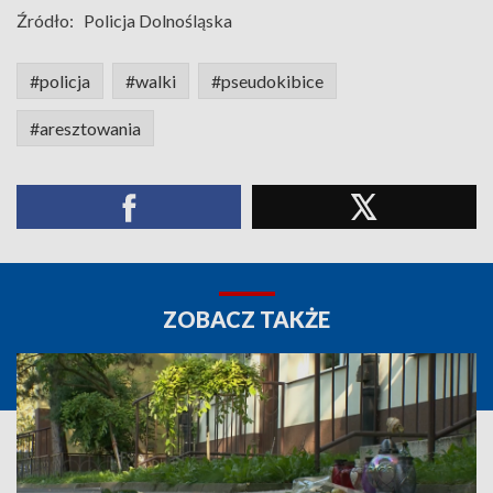
Źródło:
Policja Dolnośląska
#policja
#walki
#pseudokibice
#aresztowania
ZOBACZ TAKŻE