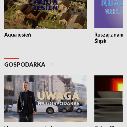
Aqua jesień
Ruszaj z nami
Śląsk
GOSPODARKA