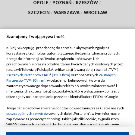
OPOLE
/
POZNAŃ
/
RZESZÓW
/
SZCZECIN
/
WARSZAWA
/
WROCŁAW
Szanujemy Twoją prywatność
Dołącz do nas:
Kliknij "Akceptuję i przechodzę do serwisu", aby wyrazić zgody na
korzystanie z technologii automatycznego śledzenia i zbierania danych,
TVP
dostęp do informacji na Twoim urządzeniu końcowym i ich
Abonament TVP
przechowywanie oraz na przetwarzanie Twoich danych osobowych przez
Regulamin TVP
nas, czyli Telewizję Polską S.A. w likwidacji (zwaną dalej również „TVP”),
Emisja w TVP
Polityka prywatności
Zaufanych Partnerów z IAB* (1201 firm)
oraz pozostałych
Zaufanych
Partnerów TVP (93 firm)
, w celach marketingowych (w tym do
Centrum informacji TVP
Moje zgody
zautomatyzowanego dopasowania reklam do Twoich zainteresowań i
mierzenia ich skuteczności) i pozostałych, które wskazujemy poniżej, a
Naziemna Telewizja Cyfrowa
Pomoc
także zgody na udostępnianie przez nas identyfikatora PPID do Google.
Sklep TVP
Biuro reklamy
Twoje dane osobowe zbierane podczas odwiedzania przez Ciebie naszych
Rada Programowa
Kontakt
poszczególnych serwisów
zwanych dalej „Portalem”, w tym informacje
zapisywane za pomocą technologii takich jak: pliki cookie, sygnalizatory
System NOS
WWW lub innych podobnych technologii umożliwiających świadczenie
dopasowanych i bezpiecznych usług, personalizację treści oraz reklam,
Informacje o nadawcy
Kanały