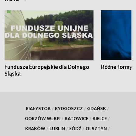
Fundusze Europejskie dla Dolnego
Różne formy t
Śląska
BIAŁYSTOK
/
BYDGOSZCZ
/
GDAŃSK
/
GORZÓW WLKP.
/
KATOWICE
/
KIELCE
/
KRAKÓW
/
LUBLIN
/
ŁÓDŹ
/
OLSZTYN
/