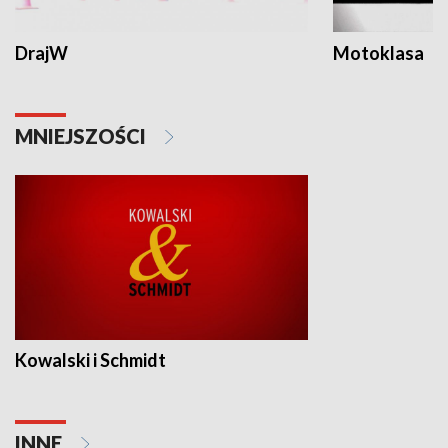
DrajW
Motoklasa
MNIEJSZOŚCI
Kowalski i Schmidt
INNE