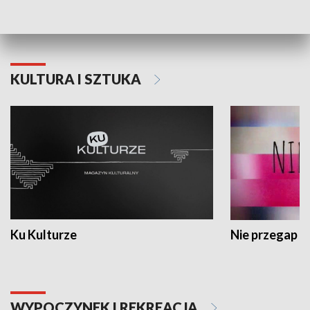
Dlaczego krowa...
Energia Przysz
KULTURA I SZTUKA
Ku Kulturze
Nie przegap
WYPOCZYNEK I REKREACJA