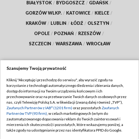
BIAŁYSTOK
/
BYDGOSZCZ
/
GDAŃSK
/
GORZÓW WLKP.
/
KATOWICE
/
KIELCE
/
KRAKÓW
/
LUBLIN
/
ŁÓDŹ
/
OLSZTYN
/
OPOLE
/
POZNAŃ
/
RZESZÓW
/
SZCZECIN
/
WARSZAWA
/
WROCŁAW
Szanujemy Twoją prywatność
Dołącz do nas:
Kliknij "Akceptuję i przechodzę do serwisu", aby wyrazić zgody na
korzystanie z technologii automatycznego śledzenia i zbierania danych,
TVP
dostęp do informacji na Twoim urządzeniu końcowym i ich
Abonament TVP
przechowywanie oraz na przetwarzanie Twoich danych osobowych przez
Regulamin TVP
nas, czyli Telewizję Polską S.A. w likwidacji (zwaną dalej również „TVP”),
Emisja w TVP
Polityka prywatności
Zaufanych Partnerów z IAB* (1201 firm)
oraz pozostałych
Zaufanych
Partnerów TVP (93 firm)
, w celach marketingowych (w tym do
Centrum informacji TVP
Moje zgody
zautomatyzowanego dopasowania reklam do Twoich zainteresowań i
mierzenia ich skuteczności) i pozostałych, które wskazujemy poniżej, a
Naziemna Telewizja Cyfrowa
Pomoc
także zgody na udostępnianie przez nas identyfikatora PPID do Google.
Sklep TVP
Biuro reklamy