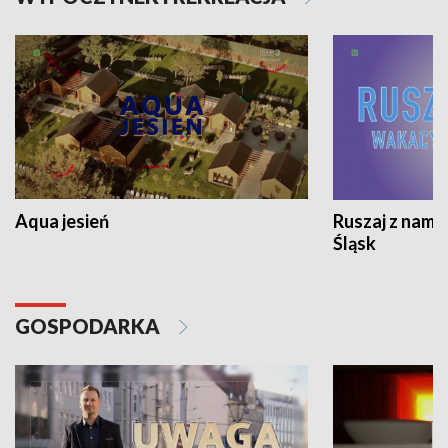
Aqua jesień
Ruszaj z nami
Śląsk
GOSPODARKA