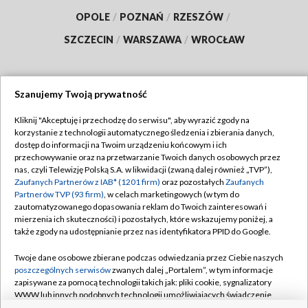
OPOLE
/
POZNAŃ
/
RZESZÓW
/
SZCZECIN
/
WARSZAWA
/
WROCŁAW
Szanujemy Twoją prywatność
Dołącz do nas:
Kliknij "Akceptuję i przechodzę do serwisu", aby wyrazić zgody na
korzystanie z technologii automatycznego śledzenia i zbierania danych,
TVP
dostęp do informacji na Twoim urządzeniu końcowym i ich
Abonament TVP
przechowywanie oraz na przetwarzanie Twoich danych osobowych przez
Regulamin TVP
nas, czyli Telewizję Polską S.A. w likwidacji (zwaną dalej również „TVP”),
Emisja w TVP
Polityka prywatności
Zaufanych Partnerów z IAB* (1201 firm)
oraz pozostałych
Zaufanych
Partnerów TVP (93 firm)
, w celach marketingowych (w tym do
Centrum informacji TVP
Moje zgody
zautomatyzowanego dopasowania reklam do Twoich zainteresowań i
mierzenia ich skuteczności) i pozostałych, które wskazujemy poniżej, a
Naziemna Telewizja Cyfrowa
Pomoc
także zgody na udostępnianie przez nas identyfikatora PPID do Google.
Sklep TVP
Biuro reklamy
Twoje dane osobowe zbierane podczas odwiedzania przez Ciebie naszych
Rada Programowa
Kontakt
poszczególnych serwisów
zwanych dalej „Portalem”, w tym informacje
zapisywane za pomocą technologii takich jak: pliki cookie, sygnalizatory
System NOS
WWW lub innych podobnych technologii umożliwiających świadczenie
dopasowanych i bezpiecznych usług, personalizację treści oraz reklam,