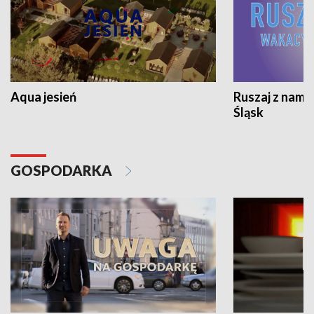
Aqua jesień
Ruszaj z nami
Śląsk
GOSPODARKA