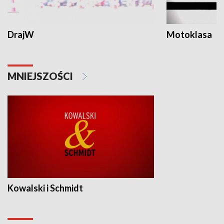
DrajW
Motoklasa
MNIEJSZOŚCI
Kowalski i Schmidt