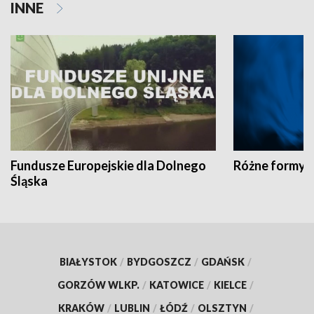
INNE
Fundusze Europejskie dla Dolnego
Różne formy t
Śląska
BIAŁYSTOK
/
BYDGOSZCZ
/
GDAŃSK
/
GORZÓW WLKP.
/
KATOWICE
/
KIELCE
/
KRAKÓW
/
LUBLIN
/
ŁÓDŹ
/
OLSZTYN
/