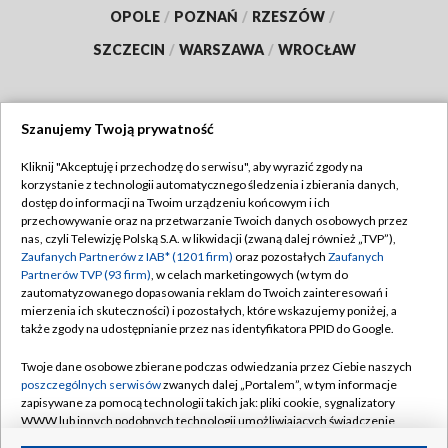
OPOLE
/
POZNAŃ
/
RZESZÓW
/
SZCZECIN
/
WARSZAWA
/
WROCŁAW
Szanujemy Twoją prywatność
Dołącz do nas:
Kliknij "Akceptuję i przechodzę do serwisu", aby wyrazić zgody na
korzystanie z technologii automatycznego śledzenia i zbierania danych,
TVP
dostęp do informacji na Twoim urządzeniu końcowym i ich
Abonament TVP
przechowywanie oraz na przetwarzanie Twoich danych osobowych przez
Regulamin TVP
nas, czyli Telewizję Polską S.A. w likwidacji (zwaną dalej również „TVP”),
Emisja w TVP
Polityka prywatności
Zaufanych Partnerów z IAB* (1201 firm)
oraz pozostałych
Zaufanych
Partnerów TVP (93 firm)
, w celach marketingowych (w tym do
Centrum informacji TVP
Moje zgody
zautomatyzowanego dopasowania reklam do Twoich zainteresowań i
mierzenia ich skuteczności) i pozostałych, które wskazujemy poniżej, a
Naziemna Telewizja Cyfrowa
Pomoc
także zgody na udostępnianie przez nas identyfikatora PPID do Google.
Sklep TVP
Biuro reklamy
Twoje dane osobowe zbierane podczas odwiedzania przez Ciebie naszych
Rada Programowa
Kontakt
poszczególnych serwisów
zwanych dalej „Portalem”, w tym informacje
zapisywane za pomocą technologii takich jak: pliki cookie, sygnalizatory
System NOS
WWW lub innych podobnych technologii umożliwiających świadczenie
dopasowanych i bezpiecznych usług, personalizację treści oraz reklam,
Informacje o nadawcy