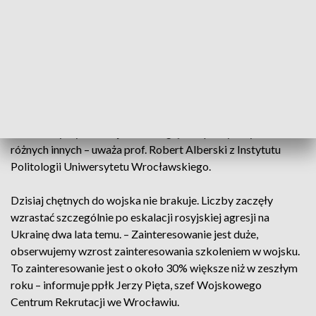
i Bezpieczeństwa na Uniwersytecie Wrocławskim.
Droga Polski do NATO rozpoczęła się w 1991 roku po
rozwiązaniu Układu Warszawskiego. – Polska znakomicie
wykorzystała takie okienko historyczne, które się wtedy
pojawiło i konsekwentnie doprowadziła do końca.
Prawdopodobnie gdybyśmy nie zrobili tego wtedy, to nasze
starania byłby trudniejsze ze względów politycznych i
różnych innych – uważa prof. Robert Alberski z Instytutu
Politologii Uniwersytetu Wrocławskiego.
Dzisiaj chętnych do wojska nie brakuje. Liczby zaczęły
wzrastać szczególnie po eskalacji rosyjskiej agresji na
Ukrainę dwa lata temu. – Zainteresowanie jest duże,
obserwujemy wzrost zainteresowania szkoleniem w wojsku.
To zainteresowanie jest o około 30% większe niż w zeszłym
roku – informuje ppłk Jerzy Pięta, szef Wojskowego
Centrum Rekrutacji we Wrocławiu.