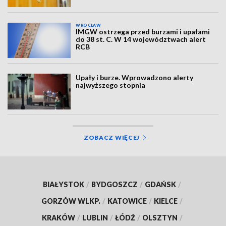
WROCŁAW
IMGW ostrzega przed burzami i upałami
do 38 st. C. W 14 województwach alert
RCB
Upały i burze. Wprowadzono alerty
najwyższego stopnia
ZOBACZ WIĘCEJ
BIAŁYSTOK
/
BYDGOSZCZ
/
GDAŃSK
/
GORZÓW WLKP.
/
KATOWICE
/
KIELCE
/
KRAKÓW
/
LUBLIN
/
ŁÓDŹ
/
OLSZTYN
/