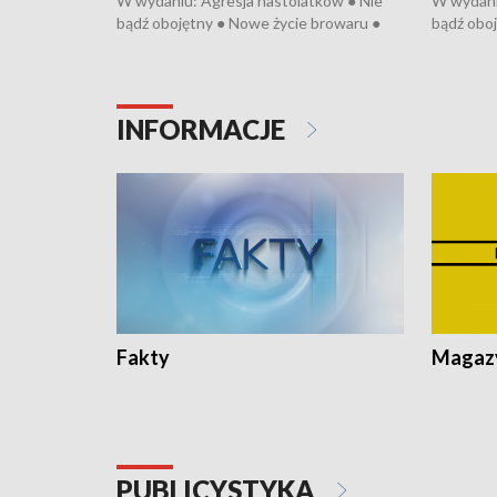
W wydaniu: Agresja nastolatków ● Nie
W wydani
bądź obojętny ● Nowe życie browaru ●
bądź oboj
Bitwa o Kłodzko ● Złotoryjskie złoto ●
Bitwa o K
Wielki Dzień Pszczół ● Chopin w
Wielki Dz
Dusznikach ● Uwaga! Hulajnoga
Dusznika
INFORMACJE
Fakty
Magazy
PUBLICYSTYKA