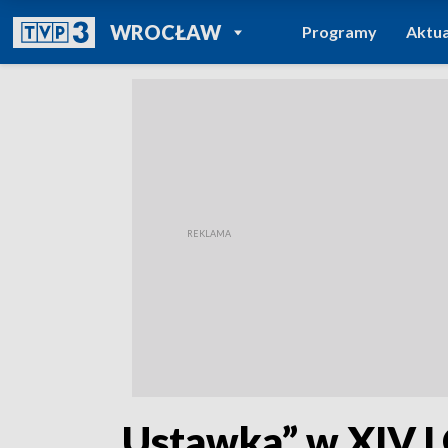
POWRÓT DO
WROCŁAW
Programy
Aktua
TVP REGIONY
„Ustawka” w XIV 