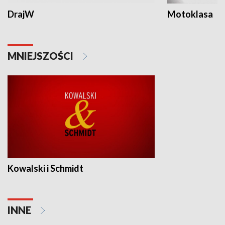
DrajW
Motoklasa
MNIEJSZOŚCI
Kowalski i Schmidt
INNE