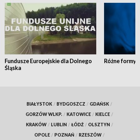
Fundusze Europejskie dla Dolnego
Różne formy t
Śląska
BIAŁYSTOK
/
BYDGOSZCZ
/
GDAŃSK
/
GORZÓW WLKP.
/
KATOWICE
/
KIELCE
/
KRAKÓW
/
LUBLIN
/
ŁÓDŹ
/
OLSZTYN
/
OPOLE
/
POZNAŃ
/
RZESZÓW
/