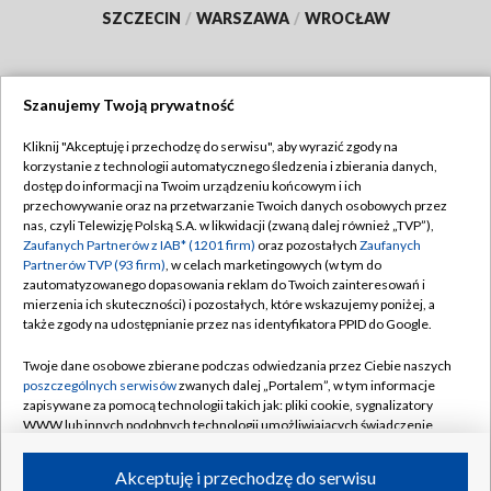
SZCZECIN
/
WARSZAWA
/
WROCŁAW
Szanujemy Twoją prywatność
Dołącz do nas:
Kliknij "Akceptuję i przechodzę do serwisu", aby wyrazić zgody na
korzystanie z technologii automatycznego śledzenia i zbierania danych,
TVP
dostęp do informacji na Twoim urządzeniu końcowym i ich
Abonament TVP
przechowywanie oraz na przetwarzanie Twoich danych osobowych przez
Regulamin TVP
nas, czyli Telewizję Polską S.A. w likwidacji (zwaną dalej również „TVP”),
Emisja w TVP
Polityka prywatności
Zaufanych Partnerów z IAB* (1201 firm)
oraz pozostałych
Zaufanych
Partnerów TVP (93 firm)
, w celach marketingowych (w tym do
Centrum informacji TVP
Moje zgody
zautomatyzowanego dopasowania reklam do Twoich zainteresowań i
mierzenia ich skuteczności) i pozostałych, które wskazujemy poniżej, a
Naziemna Telewizja Cyfrowa
Pomoc
także zgody na udostępnianie przez nas identyfikatora PPID do Google.
Sklep TVP
Biuro reklamy
Twoje dane osobowe zbierane podczas odwiedzania przez Ciebie naszych
Rada Programowa
Kontakt
poszczególnych serwisów
zwanych dalej „Portalem”, w tym informacje
zapisywane za pomocą technologii takich jak: pliki cookie, sygnalizatory
System NOS
WWW lub innych podobnych technologii umożliwiających świadczenie
dopasowanych i bezpiecznych usług, personalizację treści oraz reklam,
Informacje o nadawcy
Kanały
udostępnianie funkcji mediów społecznościowych oraz analizowanie
Akceptuję i przechodzę do serwisu
ruchu w Internecie.
Program dla prasy