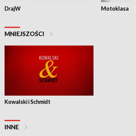
DrajW
Motoklasa
MNIEJSZOŚCI
Kowalski i Schmidt
INNE