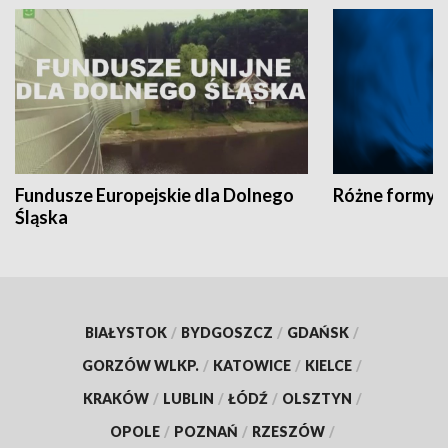
Fundusze Europejskie dla Dolnego
Różne formy t
Śląska
BIAŁYSTOK
/
BYDGOSZCZ
/
GDAŃSK
/
GORZÓW WLKP.
/
KATOWICE
/
KIELCE
/
KRAKÓW
/
LUBLIN
/
ŁÓDŹ
/
OLSZTYN
/
OPOLE
/
POZNAŃ
/
RZESZÓW
/