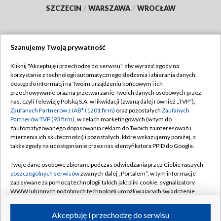
SZCZECIN
/
WARSZAWA
/
WROCŁAW
Szanujemy Twoją prywatność
Dołącz do nas:
Kliknij "Akceptuję i przechodzę do serwisu", aby wyrazić zgody na
korzystanie z technologii automatycznego śledzenia i zbierania danych,
TVP
dostęp do informacji na Twoim urządzeniu końcowym i ich
Abonament TVP
przechowywanie oraz na przetwarzanie Twoich danych osobowych przez
Regulamin TVP
nas, czyli Telewizję Polską S.A. w likwidacji (zwaną dalej również „TVP”),
Emisja w TVP
Polityka prywatności
Zaufanych Partnerów z IAB* (1201 firm)
oraz pozostałych
Zaufanych
Partnerów TVP (93 firm)
, w celach marketingowych (w tym do
Centrum informacji TVP
Moje zgody
zautomatyzowanego dopasowania reklam do Twoich zainteresowań i
mierzenia ich skuteczności) i pozostałych, które wskazujemy poniżej, a
Naziemna Telewizja Cyfrowa
Pomoc
także zgody na udostępnianie przez nas identyfikatora PPID do Google.
Sklep TVP
Biuro reklamy
Twoje dane osobowe zbierane podczas odwiedzania przez Ciebie naszych
Rada Programowa
Kontakt
poszczególnych serwisów
zwanych dalej „Portalem”, w tym informacje
zapisywane za pomocą technologii takich jak: pliki cookie, sygnalizatory
System NOS
WWW lub innych podobnych technologii umożliwiających świadczenie
dopasowanych i bezpiecznych usług, personalizację treści oraz reklam,
Informacje o nadawcy
Kanały
udostępnianie funkcji mediów społecznościowych oraz analizowanie
Akceptuję i przechodzę do serwisu
ruchu w Internecie.
Program dla prasy