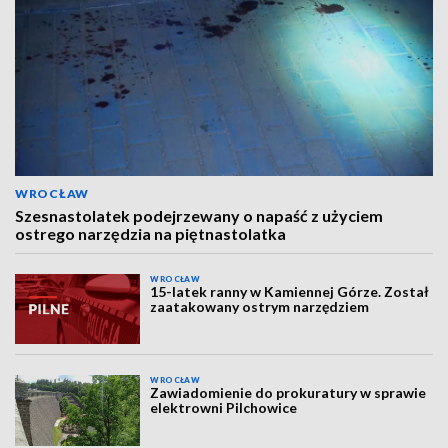
WROCŁAW
Szesnastolatek podejrzewany o napaść z użyciem
ostrego narzędzia na piętnastolatka
WROCŁAW
15-latek ranny w Kamiennej Górze. Został
zaatakowany ostrym narzędziem
WROCŁAW
Zawiadomienie do prokuratury w sprawie
elektrowni Pilchowice