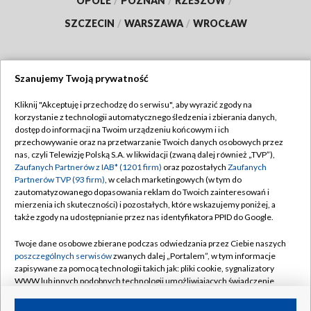
OPOLE
/
POZNAŃ
/
RZESZÓW
/
SZCZECIN
/
WARSZAWA
/
WROCŁAW
Szanujemy Twoją prywatność
Dołącz do nas:
Kliknij "Akceptuję i przechodzę do serwisu", aby wyrazić zgody na
korzystanie z technologii automatycznego śledzenia i zbierania danych,
TVP
dostęp do informacji na Twoim urządzeniu końcowym i ich
Abonament TVP
przechowywanie oraz na przetwarzanie Twoich danych osobowych przez
Regulamin TVP
nas, czyli Telewizję Polską S.A. w likwidacji (zwaną dalej również „TVP”),
Emisja w TVP
Polityka prywatności
Zaufanych Partnerów z IAB* (1201 firm)
oraz pozostałych
Zaufanych
Partnerów TVP (93 firm)
, w celach marketingowych (w tym do
Centrum informacji TVP
Moje zgody
zautomatyzowanego dopasowania reklam do Twoich zainteresowań i
mierzenia ich skuteczności) i pozostałych, które wskazujemy poniżej, a
Naziemna Telewizja Cyfrowa
Pomoc
także zgody na udostępnianie przez nas identyfikatora PPID do Google.
Sklep TVP
Biuro reklamy
Twoje dane osobowe zbierane podczas odwiedzania przez Ciebie naszych
Rada Programowa
Kontakt
poszczególnych serwisów
zwanych dalej „Portalem”, w tym informacje
zapisywane za pomocą technologii takich jak: pliki cookie, sygnalizatory
System NOS
WWW lub innych podobnych technologii umożliwiających świadczenie
dopasowanych i bezpiecznych usług, personalizację treści oraz reklam,
Informacje o nadawcy
Kanały
udostępnianie funkcji mediów społecznościowych oraz analizowanie