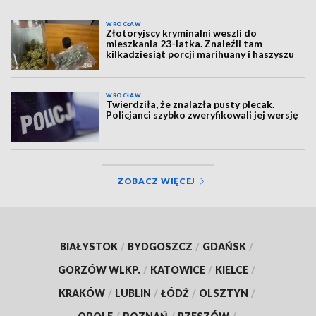
WROCŁAW
Złotoryjscy kryminalni weszli do
mieszkania 23-latka. Znaleźli tam
kilkadziesiąt porcji marihuany i haszyszu
WROCŁAW
Twierdziła, że znalazła pusty plecak.
Policjanci szybko zweryfikowali jej wersję
ZOBACZ WIĘCEJ
BIAŁYSTOK
/
BYDGOSZCZ
/
GDAŃSK
/
GORZÓW WLKP.
/
KATOWICE
/
KIELCE
/
KRAKÓW
/
LUBLIN
/
ŁÓDŹ
/
OLSZTYN
/