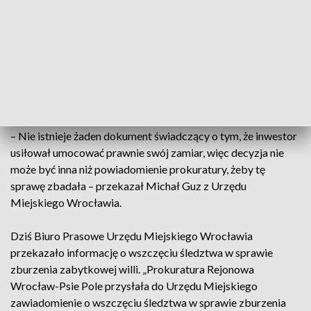
120-letnia willa, która stała przy ul. Kasprowicza 23,
przetrwała dwie wojny i stanowiła element dziedzictwa
kulturowego Wrocławia. Nieco ponad tydzień temu została
wyburzona. Na miejscu jeszcze tego samego dnia
interweniował dolnośląski konserwator zabytków. Sprawa
trafiła do prokuratury. Zawiadomienie złożył Daniel Gibski
oraz miasto Wrocław.
– Nie istnieje żaden dokument świadczący o tym, że inwestor
usiłował umocować prawnie swój zamiar, więc decyzja nie
może być inna niż powiadomienie prokuratury, żeby tę
sprawę zbadała – przekazał Michał Guz z Urzędu
Miejskiego Wrocławia.
Dziś Biuro Prasowe Urzędu Miejskiego Wrocławia
przekazało informację o wszczęciu śledztwa w sprawie
zburzenia zabytkowej willi. „Prokuratura Rejonowa
Wrocław-Psie Pole przysłała do Urzędu Miejskiego
zawiadomienie o wszczęciu śledztwa w sprawie zburzenia