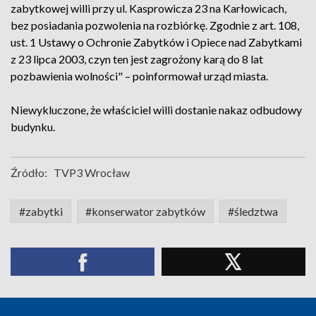
zabytkowej willi przy ul. Kasprowicza 23 na Karłowicach,
bez posiadania pozwolenia na rozbiórkę. Zgodnie z art. 108,
ust. 1 Ustawy o Ochronie Zabytków i Opiece nad Zabytkami
z 23 lipca 2003, czyn ten jest zagrożony karą do 8 lat
pozbawienia wolności" – poinformował urząd miasta.
Niewykluczone, że właściciel willi dostanie nakaz odbudowy
budynku.
Źródło:
TVP3 Wrocław
#zabytki
#konserwator zabytków
#śledztwa