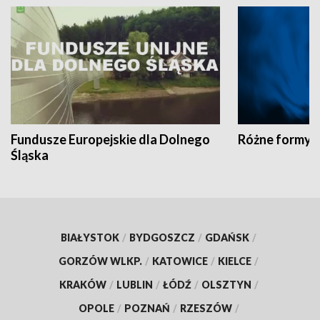
Fundusze Europejskie dla Dolnego
Różne formy t
Śląska
BIAŁYSTOK
/
BYDGOSZCZ
/
GDAŃSK
/
GORZÓW WLKP.
/
KATOWICE
/
KIELCE
/
KRAKÓW
/
LUBLIN
/
ŁÓDŹ
/
OLSZTYN
/
OPOLE
/
POZNAŃ
/
RZESZÓW
/