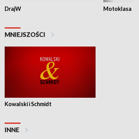
DrajW
Motoklasa
MNIEJSZOŚCI
Kowalski i Schmidt
INNE