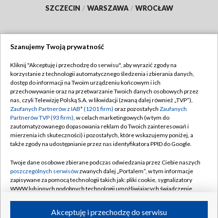
SZCZECIN
/
WARSZAWA
/
WROCŁAW
Szanujemy Twoją prywatność
Dołącz do nas:
Kliknij "Akceptuję i przechodzę do serwisu", aby wyrazić zgody na
korzystanie z technologii automatycznego śledzenia i zbierania danych,
TVP
dostęp do informacji na Twoim urządzeniu końcowym i ich
Abonament TVP
przechowywanie oraz na przetwarzanie Twoich danych osobowych przez
Regulamin TVP
nas, czyli Telewizję Polską S.A. w likwidacji (zwaną dalej również „TVP”),
Emisja w TVP
Polityka prywatności
Zaufanych Partnerów z IAB* (1201 firm)
oraz pozostałych
Zaufanych
Partnerów TVP (93 firm)
, w celach marketingowych (w tym do
Centrum informacji TVP
Moje zgody
zautomatyzowanego dopasowania reklam do Twoich zainteresowań i
mierzenia ich skuteczności) i pozostałych, które wskazujemy poniżej, a
Naziemna Telewizja Cyfrowa
Pomoc
także zgody na udostępnianie przez nas identyfikatora PPID do Google.
Sklep TVP
Biuro reklamy
Twoje dane osobowe zbierane podczas odwiedzania przez Ciebie naszych
Rada Programowa
Kontakt
poszczególnych serwisów
zwanych dalej „Portalem”, w tym informacje
zapisywane za pomocą technologii takich jak: pliki cookie, sygnalizatory
System NOS
WWW lub innych podobnych technologii umożliwiających świadczenie
dopasowanych i bezpiecznych usług, personalizację treści oraz reklam,
Informacje o nadawcy
Kanały
udostępnianie funkcji mediów społecznościowych oraz analizowanie
Akceptuję i przechodzę do serwisu
ruchu w Internecie.
Program dla prasy