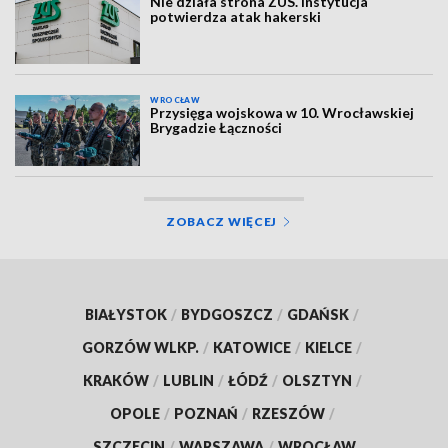
Nie działa strona ZUS. Instytucja
potwierdza atak hakerski
WROCŁAW
Przysięga wojskowa w 10. Wrocławskiej
Brygadzie Łączności
ZOBACZ WIĘCEJ
BIAŁYSTOK
/
BYDGOSZCZ
/
GDAŃSK
/
GORZÓW WLKP.
/
KATOWICE
/
KIELCE
/
KRAKÓW
/
LUBLIN
/
ŁÓDŹ
/
OLSZTYN
/
OPOLE
/
POZNAŃ
/
RZESZÓW
/
SZCZECIN
/
WARSZAWA
/
WROCŁAW