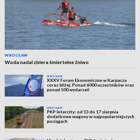
WROCŁAW
Woda nadal zbiera śmiertelne żniwo
WROCŁAW
XXXV Forum Ekonomiczne w Karpaczu
coraz bliżej. Ponad 6000 uczestników oraz
ponad 500 wydarzeń
WROCŁAW
PKP Intercity: od 13 do 17 sierpnia
dodatkowe wagony w najpopularniejszych
pociągach