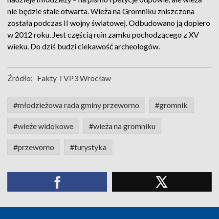
nie będzie stale otwarta. Wieża na Gromniku zniszczona
została podczas II wojny światowej. Odbudowano ją dopiero
w 2012 roku. Jest częścią ruin zamku pochodzącego z XV
wieku. Do dziś budzi ciekawość archeologów.
Źródło:
Fakty TVP3 Wrocław
#młodzieżowa rada gminy przeworno
#gromnik
#wieże widokowe
#wieża na gromniku
#przeworno
#turystyka