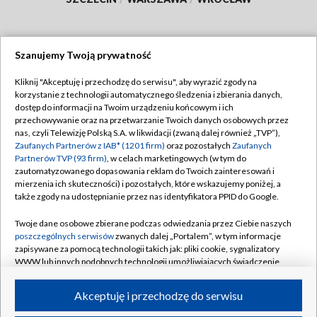
Szanujemy Twoją prywatność
Dołącz do nas:
Kliknij "Akceptuję i przechodzę do serwisu", aby wyrazić zgody na
korzystanie z technologii automatycznego śledzenia i zbierania danych,
TVP
dostęp do informacji na Twoim urządzeniu końcowym i ich
Abonament TVP
przechowywanie oraz na przetwarzanie Twoich danych osobowych przez
Regulamin TVP
nas, czyli Telewizję Polską S.A. w likwidacji (zwaną dalej również „TVP”),
Emisja w TVP
Polityka prywatności
Zaufanych Partnerów z IAB* (1201 firm)
oraz pozostałych
Zaufanych
Partnerów TVP (93 firm)
, w celach marketingowych (w tym do
Centrum informacji TVP
Moje zgody
zautomatyzowanego dopasowania reklam do Twoich zainteresowań i
mierzenia ich skuteczności) i pozostałych, które wskazujemy poniżej, a
Naziemna Telewizja Cyfrowa
Pomoc
także zgody na udostępnianie przez nas identyfikatora PPID do Google.
Sklep TVP
Biuro reklamy
Twoje dane osobowe zbierane podczas odwiedzania przez Ciebie naszych
Rada Programowa
Kontakt
poszczególnych serwisów
zwanych dalej „Portalem”, w tym informacje
zapisywane za pomocą technologii takich jak: pliki cookie, sygnalizatory
System NOS
WWW lub innych podobnych technologii umożliwiających świadczenie
dopasowanych i bezpiecznych usług, personalizację treści oraz reklam,
Informacje o nadawcy
Kanały
udostępnianie funkcji mediów społecznościowych oraz analizowanie
Akceptuję i przechodzę do serwisu
ruchu w Internecie.
Program dla prasy
©2026 Telewizja Polska S.A. w likwidacji