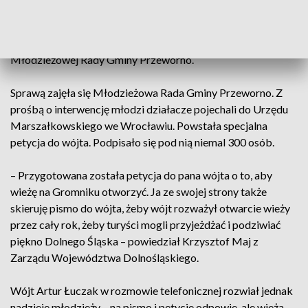
się że wieża jest zamknięta, więc nie pojechaliśmy. To jest
problematyczne. Chcieliśmy pójść też ze znajomymi kiedyś w
maju i też była zamknięta – twierdzi Jakub Bury z
Młodzieżowej Rady Gminy Przeworno.
Sprawą zajęła się Młodzieżowa Rada Gminy Przeworno. Z
prośbą o interwencję młodzi działacze pojechali do Urzędu
Marszałkowskiego we Wrocławiu. Powstała specjalna
petycja do wójta. Podpisało się pod nią niemal 300 osób.
– Przygotowana została petycja do pana wójta o to, aby
wieżę na Gromniku otworzyć. Ja ze swojej strony także
skieruję pismo do wójta, żeby wójt rozważył otwarcie wieży
przez cały rok, żeby turyści mogli przyjeżdżać i podziwiać
piękno Dolnego Śląska – powiedział Krzysztof Maj z
Zarządu Województwa Dolnośląskiego.
Wójt Artur Łuczak w rozmowie telefonicznej rozwiał jednak
nadzieje młodzieży – na pismo i petycje odpowie, ale wieża