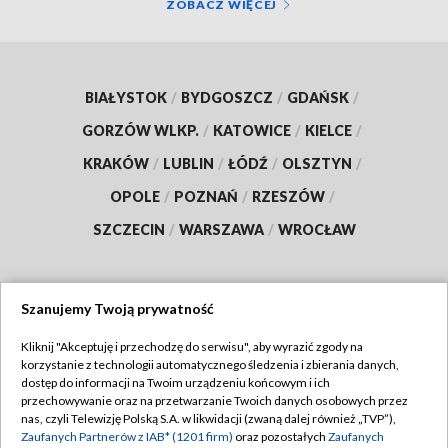
ZOBACZ WIĘCEJ
BIAŁYSTOK
/
BYDGOSZCZ
/
GDAŃSK
/
GORZÓW WLKP.
/
KATOWICE
/
KIELCE
/
KRAKÓW
/
LUBLIN
/
ŁÓDŹ
/
OLSZTYN
/
OPOLE
/
POZNAŃ
/
RZESZÓW
/
SZCZECIN
/
WARSZAWA
/
WROCŁAW
Szanujemy Twoją prywatność
Dołącz do nas:
Kliknij "Akceptuję i przechodzę do serwisu", aby wyrazić zgody na
korzystanie z technologii automatycznego śledzenia i zbierania danych,
TVP
dostęp do informacji na Twoim urządzeniu końcowym i ich
Abonament TVP
przechowywanie oraz na przetwarzanie Twoich danych osobowych przez
Regulamin TVP
nas, czyli Telewizję Polską S.A. w likwidacji (zwaną dalej również „TVP”),
Emisja w TVP
Polityka prywatności
Zaufanych Partnerów z IAB* (1201 firm)
oraz pozostałych
Zaufanych