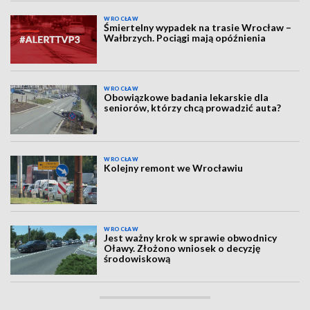
WROCŁAW
Śmiertelny wypadek na trasie Wrocław –
Wałbrzych. Pociągi mają opóźnienia
WROCŁAW
Obowiązkowe badania lekarskie dla
seniorów, którzy chcą prowadzić auta?
WROCŁAW
Kolejny remont we Wrocławiu
WROCŁAW
Jest ważny krok w sprawie obwodnicy
Oławy. Złożono wniosek o decyzję
środowiskową