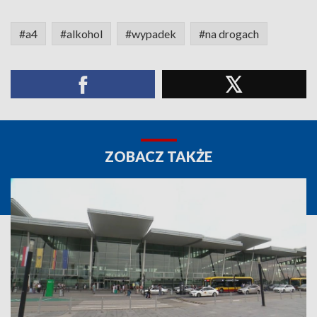
#a4
#alkohol
#wypadek
#na drogach
ZOBACZ TAKŻE