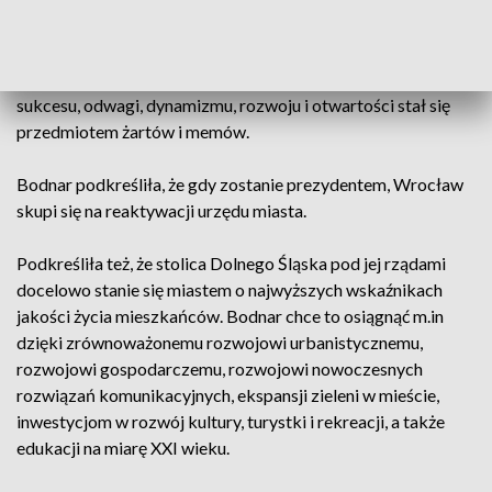
konwencji wyborczej we Wrocławiu. Skrytykowała
prezydenturę ubiegającego się o reelekcję Jacka Sutryka,
zarzucając mu, że za jego rządów Wrocław z symbolu
sukcesu, odwagi, dynamizmu, rozwoju i otwartości stał się
przedmiotem żartów i memów.
Bodnar podkreśliła, że gdy zostanie prezydentem, Wrocław
skupi się na reaktywacji urzędu miasta.
Podkreśliła też, że stolica Dolnego Śląska pod jej rządami
docelowo stanie się miastem o najwyższych wskaźnikach
jakości życia mieszkańców. Bodnar chce to osiągnąć m.in
dzięki zrównoważonemu rozwojowi urbanistycznemu,
rozwojowi gospodarczemu, rozwojowi nowoczesnych
rozwiązań komunikacyjnych, ekspansji zieleni w mieście,
inwestycjom w rozwój kultury, turystki i rekreacji, a także
edukacji na miarę XXI wieku.