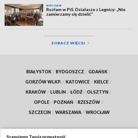
WROCŁAW
Rozłam w PiS. Działacze z Legnicy: „Nie
zamierzamy się dzielić”
ZOBACZ WIĘCEJ
BIAŁYSTOK
/
BYDGOSZCZ
/
GDAŃSK
/
GORZÓW WLKP.
/
KATOWICE
/
KIELCE
/
KRAKÓW
/
LUBLIN
/
ŁÓDŹ
/
OLSZTYN
/
OPOLE
/
POZNAŃ
/
RZESZÓW
/
SZCZECIN
/
WARSZAWA
/
WROCŁAW
Szanujemy Twoją prywatność