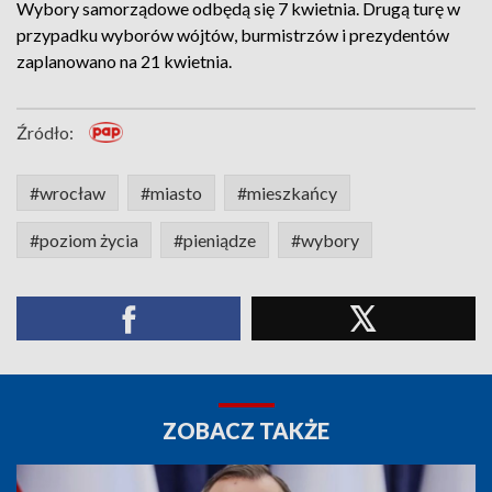
Wybory samorządowe odbędą się 7 kwietnia. Drugą turę w
przypadku wyborów wójtów, burmistrzów i prezydentów
zaplanowano na 21 kwietnia.
Źródło:
#wrocław
#miasto
#mieszkańcy
#poziom życia
#pieniądze
#wybory
ZOBACZ TAKŻE