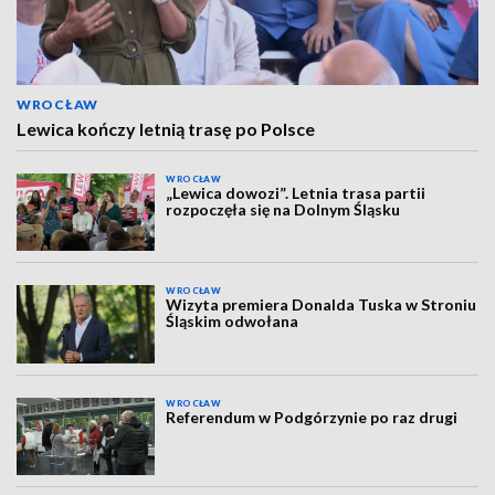
WROCŁAW
Lewica kończy letnią trasę po Polsce
WROCŁAW
„Lewica dowozi”. Letnia trasa partii
rozpoczęła się na Dolnym Śląsku
WROCŁAW
Wizyta premiera Donalda Tuska w Stroniu
Śląskim odwołana
WROCŁAW
Referendum w Podgórzynie po raz drugi