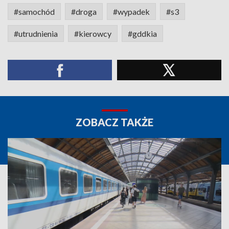
#samochód
#droga
#wypadek
#s3
#utrudnienia
#kierowcy
#gddkia
ZOBACZ TAKŻE