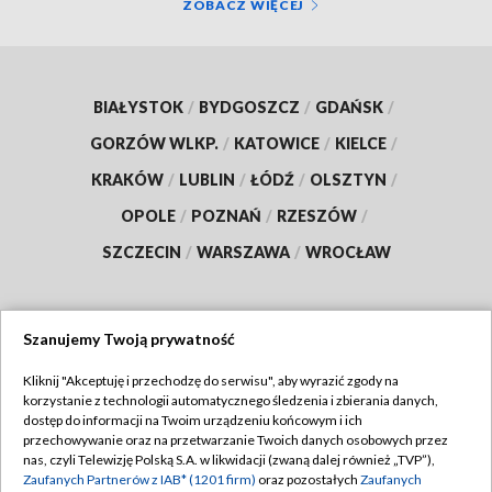
ZOBACZ WIĘCEJ
BIAŁYSTOK
/
BYDGOSZCZ
/
GDAŃSK
/
GORZÓW WLKP.
/
KATOWICE
/
KIELCE
/
KRAKÓW
/
LUBLIN
/
ŁÓDŹ
/
OLSZTYN
/
OPOLE
/
POZNAŃ
/
RZESZÓW
/
SZCZECIN
/
WARSZAWA
/
WROCŁAW
Szanujemy Twoją prywatność
Dołącz do nas:
Kliknij "Akceptuję i przechodzę do serwisu", aby wyrazić zgody na
korzystanie z technologii automatycznego śledzenia i zbierania danych,
TVP
dostęp do informacji na Twoim urządzeniu końcowym i ich
Abonament TVP
przechowywanie oraz na przetwarzanie Twoich danych osobowych przez
Regulamin TVP
nas, czyli Telewizję Polską S.A. w likwidacji (zwaną dalej również „TVP”),
Emisja w TVP
Polityka prywatności
Zaufanych Partnerów z IAB* (1201 firm)
oraz pozostałych
Zaufanych