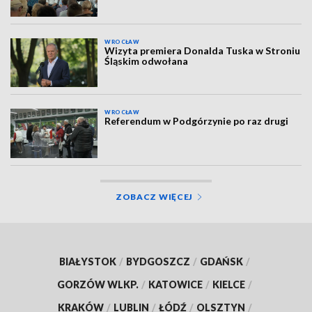
WROCŁAW
Wizyta premiera Donalda Tuska w Stroniu
Śląskim odwołana
WROCŁAW
Referendum w Podgórzynie po raz drugi
ZOBACZ WIĘCEJ
BIAŁYSTOK
/
BYDGOSZCZ
/
GDAŃSK
/
GORZÓW WLKP.
/
KATOWICE
/
KIELCE
/
KRAKÓW
/
LUBLIN
/
ŁÓDŹ
/
OLSZTYN
/