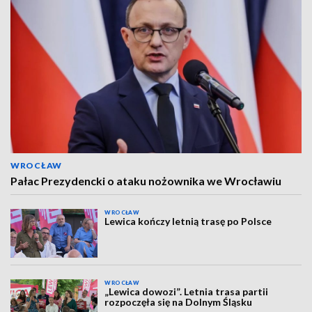
WROCŁAW
Pałac Prezydencki o ataku nożownika we Wrocławiu
WROCŁAW
Lewica kończy letnią trasę po Polsce
WROCŁAW
„Lewica dowozi”. Letnia trasa partii
rozpoczęła się na Dolnym Śląsku