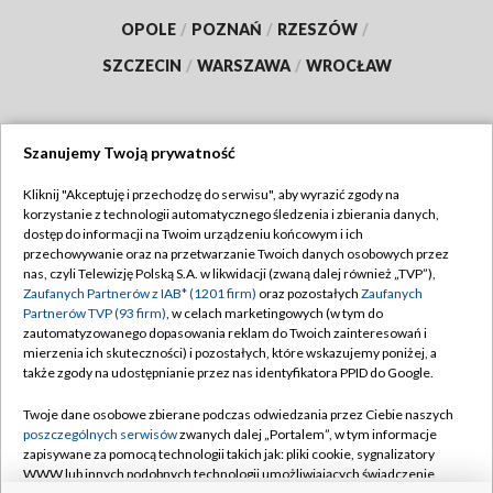
OPOLE
/
POZNAŃ
/
RZESZÓW
/
SZCZECIN
/
WARSZAWA
/
WROCŁAW
Szanujemy Twoją prywatność
Dołącz do nas:
Kliknij "Akceptuję i przechodzę do serwisu", aby wyrazić zgody na
korzystanie z technologii automatycznego śledzenia i zbierania danych,
TVP
dostęp do informacji na Twoim urządzeniu końcowym i ich
Abonament TVP
przechowywanie oraz na przetwarzanie Twoich danych osobowych przez
Regulamin TVP
nas, czyli Telewizję Polską S.A. w likwidacji (zwaną dalej również „TVP”),
Emisja w TVP
Polityka prywatności
Zaufanych Partnerów z IAB* (1201 firm)
oraz pozostałych
Zaufanych
Partnerów TVP (93 firm)
, w celach marketingowych (w tym do
Centrum informacji TVP
Moje zgody
zautomatyzowanego dopasowania reklam do Twoich zainteresowań i
mierzenia ich skuteczności) i pozostałych, które wskazujemy poniżej, a
Naziemna Telewizja Cyfrowa
Pomoc
także zgody na udostępnianie przez nas identyfikatora PPID do Google.
Sklep TVP
Biuro reklamy
Twoje dane osobowe zbierane podczas odwiedzania przez Ciebie naszych
Rada Programowa
Kontakt
poszczególnych serwisów
zwanych dalej „Portalem”, w tym informacje
zapisywane za pomocą technologii takich jak: pliki cookie, sygnalizatory
System NOS
WWW lub innych podobnych technologii umożliwiających świadczenie