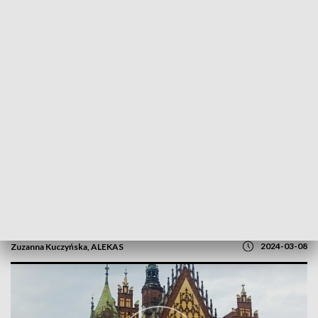
POWRÓT DO
WROCŁAW
TVP REGIONY
Kampania wyborcza w Dniu Kobiet
2024-03-08
Zuzanna Kuczyńska, ALEKAS