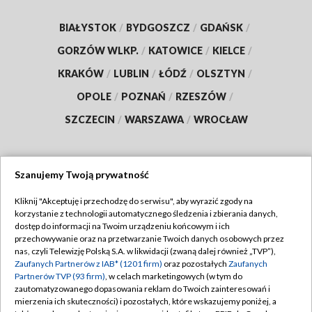
BIAŁYSTOK
/
BYDGOSZCZ
/
GDAŃSK
/
GORZÓW WLKP.
/
KATOWICE
/
KIELCE
/
KRAKÓW
/
LUBLIN
/
ŁÓDŹ
/
OLSZTYN
/
OPOLE
/
POZNAŃ
/
RZESZÓW
/
SZCZECIN
/
WARSZAWA
/
WROCŁAW
Szanujemy Twoją prywatność
Dołącz do nas:
Kliknij "Akceptuję i przechodzę do serwisu", aby wyrazić zgody na
korzystanie z technologii automatycznego śledzenia i zbierania danych,
TVP
dostęp do informacji na Twoim urządzeniu końcowym i ich
Abonament TVP
przechowywanie oraz na przetwarzanie Twoich danych osobowych przez
Regulamin TVP
nas, czyli Telewizję Polską S.A. w likwidacji (zwaną dalej również „TVP”),
Emisja w TVP
Polityka prywatności
Zaufanych Partnerów z IAB* (1201 firm)
oraz pozostałych
Zaufanych
Partnerów TVP (93 firm)
, w celach marketingowych (w tym do
Centrum informacji TVP
Moje zgody
zautomatyzowanego dopasowania reklam do Twoich zainteresowań i
mierzenia ich skuteczności) i pozostałych, które wskazujemy poniżej, a
Naziemna Telewizja Cyfrowa
Pomoc