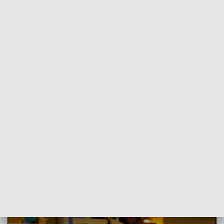
POWRÓT DO
WROCŁAW
TVP REGIONY
Wrocławianie pożegnali 25-letnią
Lizawietę, która została brutalnie
zgwałcona w Warszawie
2024-03-08
Justyna Bortnik, ALEKAS