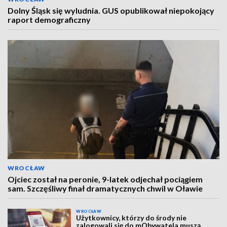
Dolny Śląsk się wyludnia. GUS opublikował niepokojący
raport demograficzny
WROCŁAW
Ojciec został na peronie, 9-latek odjechał pociągiem
sam. Szczęśliwy finał dramatycznych chwil w Oławie
WROCŁAW
Użytkownicy, którzy do środy nie
zalogowali się do mObywatela muszą