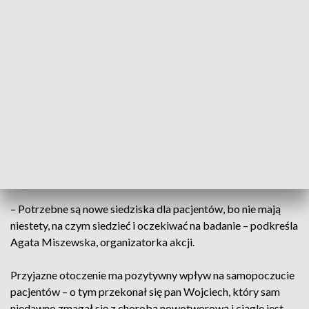
– Na pewno pomalujemy całe ściany, kolumny, wymienimy
wszystkie krzesła, bo nie siedzi się zbytnio wygodnie, to
wszystko będzie wymienione – zapewnia Wojciech
Miszewski, organizator akcji.
To kolejna akcja pomocowa państwa Miszewskich we
wrocławskim szpitalu. Poprzednio udało się zmienić wystrój
na Oddziale Chemioterapii. Teraz potrzebne są przede
wszystkim nowe meble i wolontariusze, którzy chcieliby
pomóc w metamorfozie poczekalni.
– Potrzebne są nowe siedziska dla pacjentów, bo nie mają
niestety, na czym siedzieć i oczekiwać na badanie – podkreśla
Agata Miszewska, organizatorka akcji.
Przyjazne otoczenie ma pozytywny wpływ na samopoczucie
pacjentów – o tym przekonał się pan Wojciech, który sam
niedawno zmagał się z chorobą nowotworową i ciągle jest