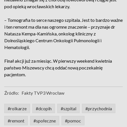
pod opieką wrocławskich lekarzy.
– Tomografia to serce naszego szpitala. Jest to bardzo ważne
i ten remont ma dla nas ogromne znaczenie – przyznaje dr
Natasza Kempa-Kamińska, onkolog kliniczny z
Dolnośląskiego Centrum Onkologii Pulmonologii i
Hematologii.
Finał akcji już za miesiąc. W pierwszy weekend kwietnia
państwo Miszewscy chcą oddać nową poczekalnię
pacjentom.
Źródło:
Fakty TVP3 Wrocław
#rolkarze
#dcopih
#szpital
#przychodnia
#remont
#społeczne
#pomoc