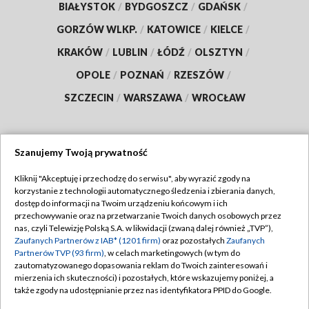
BIAŁYSTOK
/
BYDGOSZCZ
/
GDAŃSK
/
GORZÓW WLKP.
/
KATOWICE
/
KIELCE
/
KRAKÓW
/
LUBLIN
/
ŁÓDŹ
/
OLSZTYN
/
OPOLE
/
POZNAŃ
/
RZESZÓW
/
SZCZECIN
/
WARSZAWA
/
WROCŁAW
Szanujemy Twoją prywatność
Dołącz do nas:
Kliknij "Akceptuję i przechodzę do serwisu", aby wyrazić zgody na
korzystanie z technologii automatycznego śledzenia i zbierania danych,
TVP
dostęp do informacji na Twoim urządzeniu końcowym i ich
Abonament TVP
przechowywanie oraz na przetwarzanie Twoich danych osobowych przez
Regulamin TVP
nas, czyli Telewizję Polską S.A. w likwidacji (zwaną dalej również „TVP”),
Emisja w TVP
Polityka prywatności
Zaufanych Partnerów z IAB* (1201 firm)
oraz pozostałych
Zaufanych
Partnerów TVP (93 firm)
, w celach marketingowych (w tym do
Centrum informacji TVP
Moje zgody
zautomatyzowanego dopasowania reklam do Twoich zainteresowań i
mierzenia ich skuteczności) i pozostałych, które wskazujemy poniżej, a
Naziemna Telewizja Cyfrowa
Pomoc
także zgody na udostępnianie przez nas identyfikatora PPID do Google.
Sklep TVP
Biuro reklamy