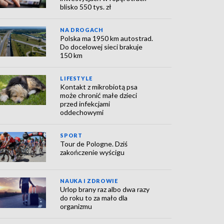
blisko 550 tys. zł
NA DROGACH
Polska ma 1950 km autostrad.
Do docelowej sieci brakuje
150 km
LIFESTYLE
Kontakt z mikrobiotą psa
może chronić małe dzieci
przed infekcjami
oddechowymi
SPORT
Tour de Pologne. Dziś
zakończenie wyścigu
NAUKA I ZDROWIE
Urlop brany raz albo dwa razy
do roku to za mało dla
organizmu