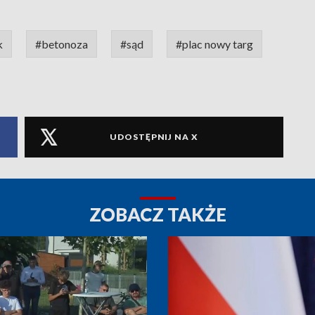
k
#betonoza
#sąd
#plac nowy targ
UDOSTĘPNIJ NA X
ZOBACZ TAKŻE