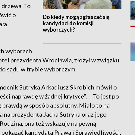
 drzewa. To
ówić o
Do kiedy mogą zgłaszać się
kandydaci do komisji
ała
wyborczych?
ych wyborach
tel prezydenta Wrocławia, złożył w związku
do sądu w trybie wyborczym.
ocnik Sutryka Arkadiusz Skrobich mówił o
eści naprawdę w żadnej krytyce”. – To jest po
z prawdą w sposób absolutny. Miało to na
a na prezydenta Jacka Sutryka oraz jego
 Rodzina, ona też wskazuje na pewną
 pokazać kandydata Prawa i Sprawiedliwości,