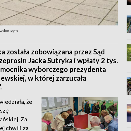
e wyborczym
a została zobowiązana przez Sąd
prosin Jacka Sutryka i wpłaty 2 tys.
nomocnika wyborczego prezydenta
ewskiej, w której zarzucała
.
iedziała, że
oszę
ańskiej. Za
j chwili za