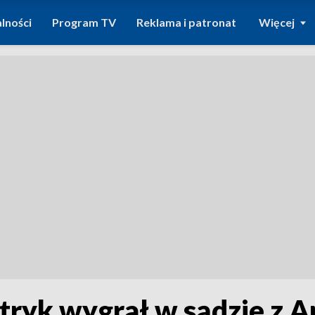
lności
Program TV
Reklama i patronat
Więcej
tryk wygrał w sądzie z 