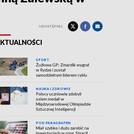
UDOSTĘPNIJ:
KTUALNOŚCI
SPORT
Żużlowa GP: Zmarzlik wygrał
w Rydze i został
samodzielnym liderem cyklu
NAUKA I ZDROWIE
Polscy uczniowie zdobyli
osiem medali w
Międzynarodowej Olimpiadzie
Sztucznej Inteligencji
POD PARAGRAFEM
Miał szybko i dużo zarobić na
inwestycjach w ropę. Stracił