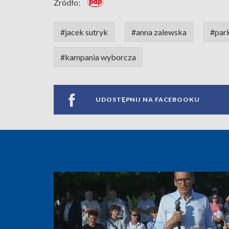
Źródło:
#jacek sutryk
#anna zalewska
#par
#kampania wyborcza
UDOSTĘPNIJ NA FACEBOOKU