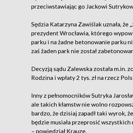
przeciwstawiając go Jackowi Sutrykow
Sędzia Katarzyna Zawiślak uznała, że 
prezydent Wrocławia, którego wypowi
parku i na żadne betonowanie parku n
zaś żaden park nie został zabetonowan
Decyzją sądu Zalewska została m.in. z
Rodzina i wpłaty 2 tys. zł na rzecz P
Inny z pełnomocników Sutryka Jarosław
ale takich kłamstw nie wolno rozpowsze
bardzo, że dzisiaj zapadł taki wyrok,
będzie musiała przeprosić wszystkich 
– powiedział Krauze.