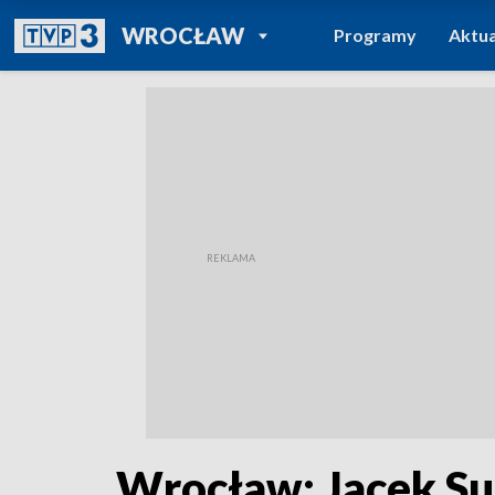
POWRÓT DO
WROCŁAW
Programy
Aktua
TVP REGIONY
Wrocław: Jacek Su