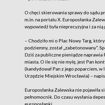
O chęci skierowania sprawy do sądu 
m.in. na portalu X. Europosłanka Zale
wypowiedź była nieprecyzyjna i za nią 
– Chodziło mi o Plac Nowy Targ, któr
podziemny, został „zabetonowany”. Sp
Dziś za publiczne pieniądze naprawia 
miasta. O ile się nie mylę, jest Pan k
(kandydował Pan z jego poparciem, w
Urzędzie Miejskim Wrocławia) – napis
Europosłanka Zalewska nie pojawiła się
pełnomocnik. Do czasu wysłania depe
europosłanki.