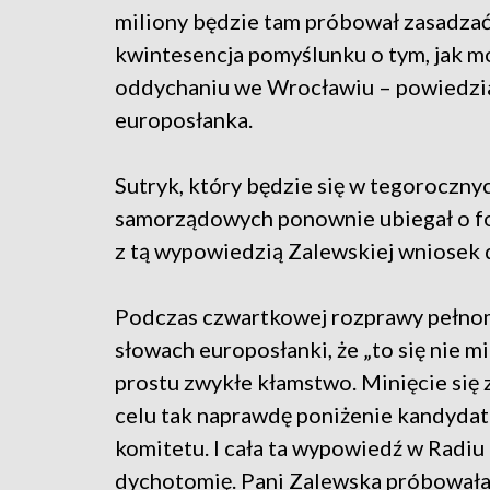
miliony będzie tam próbował zasadzać
kwintesencja pomyślunku o tym, jak m
oddychaniu we Wrocławiu – powiedzi
europosłanka.
Sutryk, który będzie się w tegoroczn
samorządowych ponownie ubiegał o fo
z tą wypowiedzią Zalewskiej wniosek 
Podczas czwartkowej rozprawy pełnom
słowach europosłanki, że „to się nie mi
prostu zwykłe kłamstwo. Minięcie się 
celu tak naprawdę poniżenie kandydat
komitetu. I cała ta wypowiedź w Radiu
dychotomię. Pani Zalewska próbowała