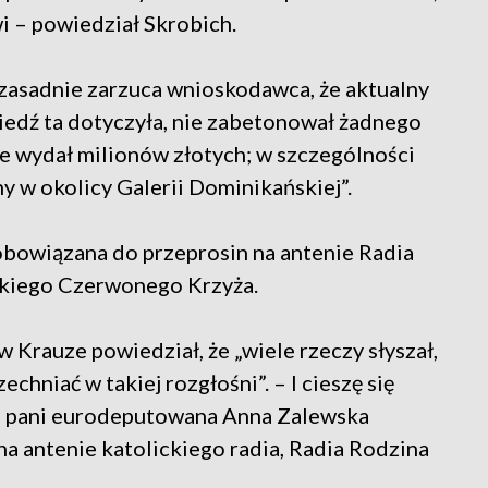
i – powiedział Skrobich.
„zasadnie zarzuca wnioskodawca, że aktualny
edź ta dotyczyła, nie zabetonował żadnego
ie wydał milionów złotych; w szczególności
y w okolicy Galerii Dominikańskiej”.
obowiązana do przeprosin na antenie Radia
olskiego Czerwonego Krzyża.
 Krauze powiedział, że „wiele rzeczy słyszał,
chniać w takiej rozgłośni”. – I cieszę się
 że pani eurodeputowana Anna Zalewska
na antenie katolickiego radia, Radia Rodzina