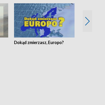
Dokąd zmierzasz, Europo?
Fakty Komen