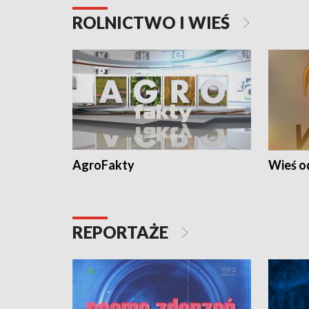
ROLNICTWO I WIEŚ
AgroFakty
Wieś 
REPORTAŻE