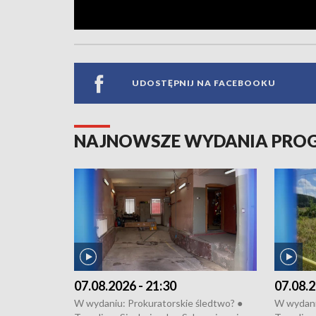
UDOSTĘPNIJ NA FACEBOOKU
NAJNOWSZE WYDANIA PR
07.08.2026 - 21:30
07.08.2
W wydaniu: Prokuratorskie śledtwo? ●
W wydani