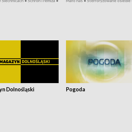
 Siechnicach ● Schron i remiza ●
Mało nas ● Sterroryzowane osiedle 
Morawiecki we Wrocławiu ● 81.
Fatalny remont ● Kosztowna ptasia
iędzynarodowego Festiwalu
● Nowa Ruska ● Pociągiem na lotnis
skiego ● Na pomoc Hiszpanom
Koniec upałów ● Kraksa na Tour de
wa po powodzi ● Filmowy
Pologne
z
n Dolnośląski
Pogoda