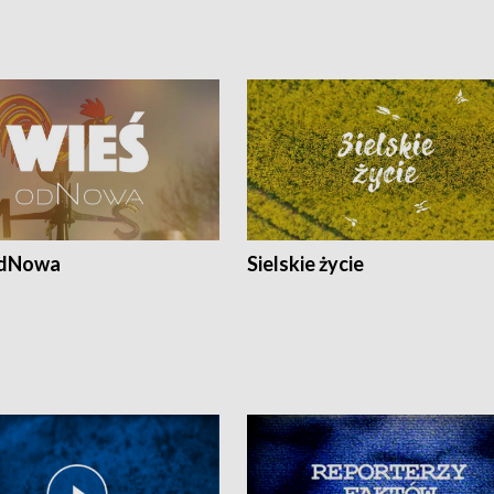
odNowa
Sielskie życie