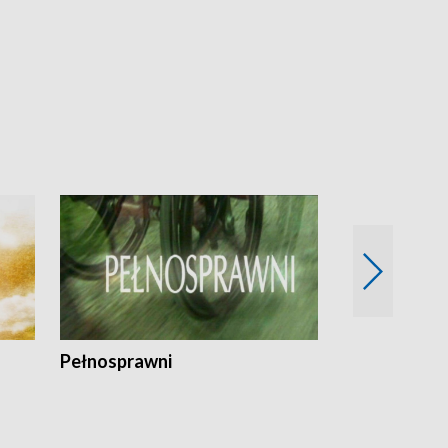
Pełnosprawni
Bezpieczny 