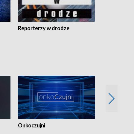
Reporterzy w drodze
Onkoczujni
Recepta na 