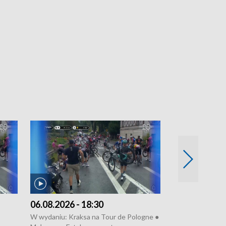
06.08.2026 - 18:30
05.08.2026 - 
W wydaniu: Kraksa na Tour de Pologne ●
W wydaniu: Dlacz