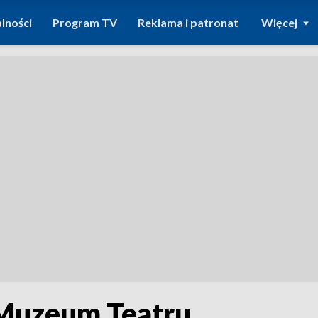
lności
Program TV
Reklama i patronat
Więcej
Muzeum Teatru