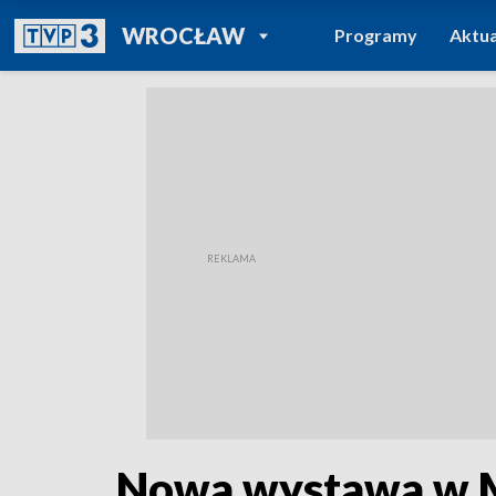
POWRÓT DO
WROCŁAW
Programy
Aktua
TVP REGIONY
Nowa wystawa w 