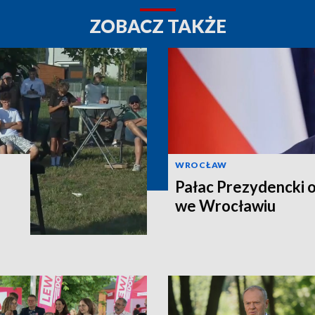
ZOBACZ TAKŻE
WROCŁAW
Pałac Prezydencki 
we Wrocławiu