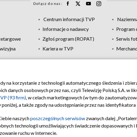
Dołącz do nas:
Centrum informacji TVP
Naziemna
Informacje o nadawcy
Program d
zetargowe
Zgłoś program (ROPAT)
Serwis fo
wizyjna
Kariera w TVP
Merchandi
Polityka prywatności
Moje zgody
Pomoc
Biuro re
ody na korzystanie z technologii automatycznego śledzenia i zbie
 danych osobowych przez nas, czyli Telewizję Polską S.A. w likw
VP (93 firm)
, w celach marketingowych (w tym do zautomatyzow
 poniżej, a także zgody na udostępnianie przez nas identyfikator
Ciebie naszych
poszczególnych serwisów
zwanych dalej „Portalem
obnych technologii umożliwiających świadczenie dopasowanych i be
zowanie ruchu w Internecie.