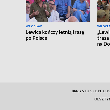
WROCŁAW
WROCŁ
Lewica kończy letnią trasę
„Lewi
po Polsce
trasa
na Do
BIAŁYSTOK
/
BYDGO
OLSZTY