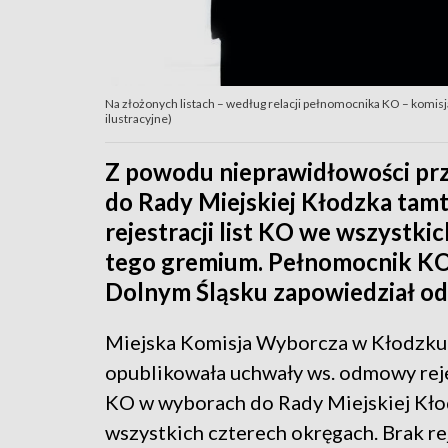
Na złożonych listach – według relacji pełnomocnika KO – komisja
ilustracyjne)
Z powodu nieprawidłowości prz
do Rady Miejskiej Kłodzka tam
rejestracji list KO we wszystk
tego gremium. Pełnomocnik K
Dolnym Śląsku zapowiedział odw
Miejska Komisja Wyborcza w Kłodzku
opublikowała uchwały ws. odmowy rejes
KO w wyborach do Rady Miejskiej Kł
wszystkich czterech okręgach. Brak rej