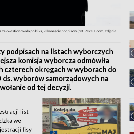
 zakwestionowała po kilka, kilkanaście podpisów (fot. Pexels.com, zdjęcie
y podpisach na listach wyborczych
tejsza komisja wyborcza odmówiła
ich czterech okręgach w wyborach do
O ds. wyborów samorządowych na
ołanie od tej decyzji.
tracji list
odzka we
estracji lisy