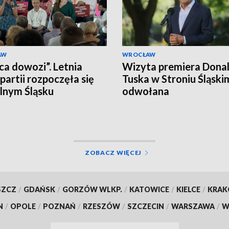
AW
WROCŁAW
ca dowozi”. Letnia
Wizyta premiera Dona
 partii rozpoczęła się
Tuska w Stroniu Śląski
lnym Śląsku
odwołana
ZOBACZ WIĘCEJ
SZCZ
/
GDAŃSK
/
GORZÓW WLKP.
/
KATOWICE
/
KIELCE
/
KRA
N
/
OPOLE
/
POZNAŃ
/
RZESZÓW
/
SZCZECIN
/
WARSZAWA
/
W