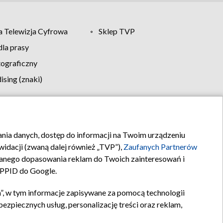
 Telewizja Cyfrowa
Sklep TVP
la prasy
tograficzny
sing (znaki)
klamy
Kontakt
rania danych, dostęp do informacji na Twoim urządzeniu
idacji (zwaną dalej również „TVP”),
Zaufanych Partnerów
anego dopasowania reklam do Twoich zainteresowań i
a PPID do Google.
”, w tym informacje zapisywane za pomocą technologii
zpiecznych usług, personalizację treści oraz reklam,