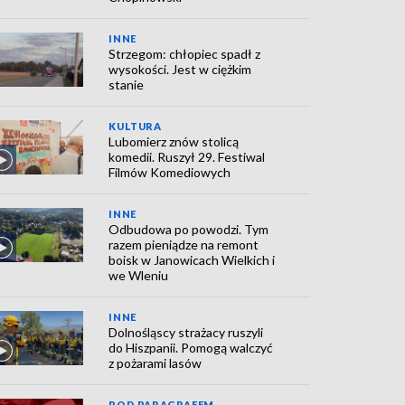
INNE
Strzegom: chłopiec spadł z
wysokości. Jest w ciężkim
stanie
KULTURA
Lubomierz znów stolicą
komedii. Ruszył 29. Festiwal
Filmów Komediowych
INNE
Odbudowa po powodzi. Tym
razem pieniądze na remont
boisk w Janowicach Wielkich i
we Wleniu
INNE
Dolnośląscy strażacy ruszyli
do Hiszpanii. Pomogą walczyć
z pożarami lasów
POD PARAGRAFEM