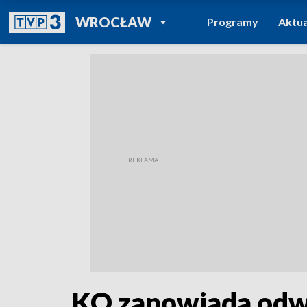
POWRÓT DO
WROCŁAW
Programy
Aktua
TVP REGIONY
KO zapowiada odwoł