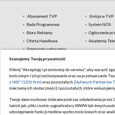
Abonament TVP
Emisja w TVP
Rada Programowa
System NOS
Biuro Reklamy
Ogłoszenie pr
Oferta Handlowa
Akademia Tele
Telegazeta ogłoszenia
Szanujemy Twoją prywatność
Regulamin TVP
Kliknij "Akceptuję i przechodzę do serwisu", aby wyrazić zg
końcowym i ich przechowywanie oraz na przetwarzanie Twoich
z IAB* (1201 firm)
oraz pozostałych
Zaufanych Partnerów T
mierzenia ich skuteczności) i pozostałych, które wskazujemy
Twoje dane osobowe zbierane podczas odwiedzania przez 
takich jak: pliki cookie, sygnalizatory WWW lub innych pod
udostępnianie funkcji mediów społecznościowych oraz anali