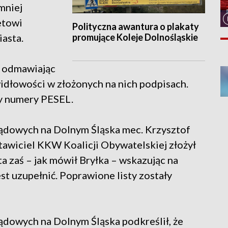
mniej
etowi
Polityczna awantura o plakaty
promujące Koleje Dolnośląskie
asta.
 odmawiając
widłowości w złożonych na nich podpisach.
zy numery PESEL.
dowych na Dolnym Śląska mec. Krzysztof
tawiciel KKW Koalicji Obywatelskiej złożył
a zaś – jak mówił Bryłka – wskazując na
est uzupełnić. Poprawione listy zostały
owych na Dolnym Śląska podkreślił, że