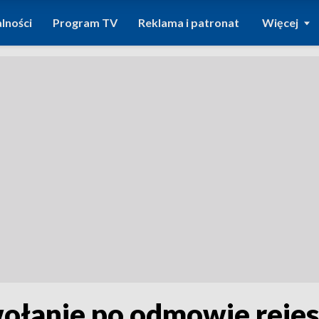
lności
Program TV
Reklama i patronat
Więcej
anie po odmowie rejestr