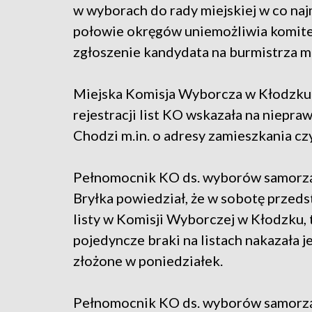
w wyborach do rady miejskiej w co naj
połowie okręgów uniemożliwia komit
zgłoszenie kandydata na burmistrza mi
Miejska Komisja Wyborcza w Kłodzku
rejestracji list KO wskazała na niepra
Chodzi m.in. o adresy zamieszkania c
Pełnomocnik KO ds. wyborów samorzą
Bryłka powiedział, że w sobotę przeds
listy w Komisji Wyborczej w Kłodzku, t
pojedyncze braki na listach nakazała j
złożone w poniedziałek.
Pełnomocnik KO ds. wyborów samorząd