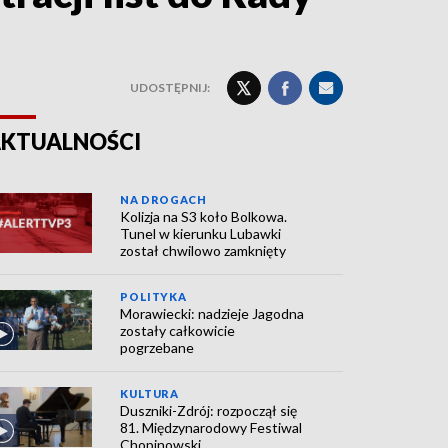
UDOSTĘPNIJ:
KTUALNOŚCI
NA DROGACH
Kolizja na S3 koło Bolkowa.
Tunel w kierunku Lubawki
został chwilowo zamknięty
POLITYKA
Morawiecki: nadzieje Jagodna
zostały całkowicie
pogrzebane
KULTURA
Duszniki-Zdrój: rozpoczął się
81. Międzynarodowy Festiwal
Chopinowski