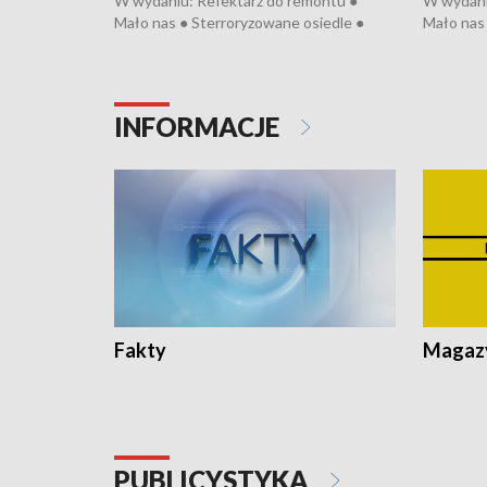
W wydaniu: Refektarz do remontu ●
W wydani
Mało nas ● Sterroryzowane osiedle ●
Mało nas 
Fatalny remont ● Kosztowna ptasia grypa
Sterrory
● Nowa Ruska ● Pociągiem na lotnisko ●
ptasia gr
Koniec upałów ● Kraksa na Tour de
Nowa Rus
Pologne
Koniec u
INFORMACJE
Fakty
Magazy
PUBLICYSTYKA