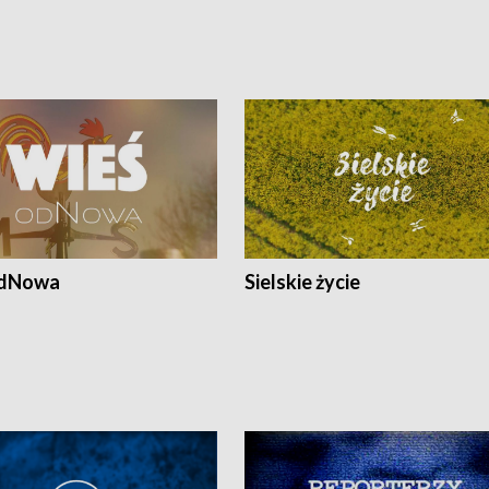
odNowa
Sielskie życie