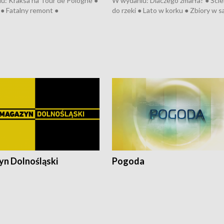
u: Kraksa na Tour de Pologne ●
W wydaniu: Dlaczego zmarła? ● Ściek
● Fatalny remont ●
do rzeki ● Lato w korku ● Zbiory w 
zowane osiedle ● Kosztowna
● Senior za kółkiem ● Złoto dla...
ypa ● Pociągiem na lotnisko ●
cierpiwych ● Mrożonki dla zwierząt
ka ● Refektarz do remontu ●
pałów
n Dolnośląski
Pogoda