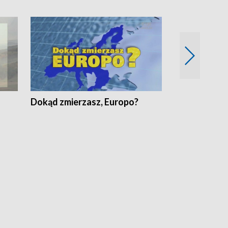
Dokąd zmierzasz, Europo?
Fakty Komen