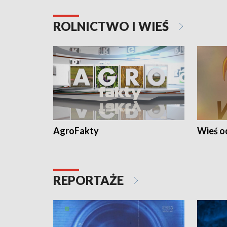
ROLNICTWO I WIEŚ
AgroFakty
Wieś 
REPORTAŻE