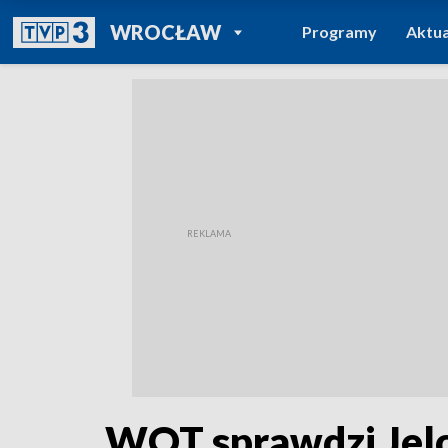
POWRÓT DO
WROCŁAW
Programy
Aktua
TVP REGIONY
WOT sprawdzi Jel