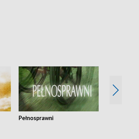
Pełnosprawni
Bezpieczny 