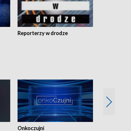
Reporterzy w drodze
Onkoczujni
Recepta na 