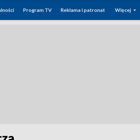
lności
Program TV
Reklama i patronat
Więcej
cza