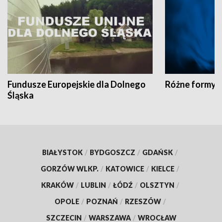
Fundusze Europejskie dla Dolnego
Różne formy t
Śląska
BIAŁYSTOK
/
BYDGOSZCZ
/
GDAŃSK
/
GORZÓW WLKP.
/
KATOWICE
/
KIELCE
/
KRAKÓW
/
LUBLIN
/
ŁÓDŹ
/
OLSZTYN
/
OPOLE
/
POZNAŃ
/
RZESZÓW
/
SZCZECIN
/
WARSZAWA
/
WROCŁAW