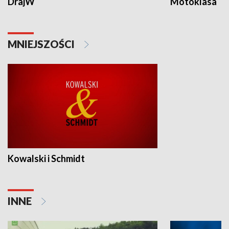
DrajW
Motoklasa
MNIEJSZOŚCI
Kowalski i Schmidt
INNE