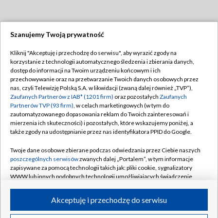
Szanujemy Twoją prywatność
Dołącz do nas:
Kliknij "Akceptuję i przechodzę do serwisu", aby wyrazić zgody na
korzystanie z technologii automatycznego śledzenia i zbierania danych,
TVP
dostęp do informacji na Twoim urządzeniu końcowym i ich
Abonament TVP
przechowywanie oraz na przetwarzanie Twoich danych osobowych przez
Regulamin TVP
nas, czyli Telewizję Polską S.A. w likwidacji (zwaną dalej również „TVP”),
Emisja w TVP
Polityka prywatności
Zaufanych Partnerów z IAB* (1201 firm)
oraz pozostałych
Zaufanych
Partnerów TVP (93 firm)
, w celach marketingowych (w tym do
Centrum informacji TVP
Moje zgody
zautomatyzowanego dopasowania reklam do Twoich zainteresowań i
mierzenia ich skuteczności) i pozostałych, które wskazujemy poniżej, a
Naziemna Telewizja Cyfrowa
Pomoc
także zgody na udostępnianie przez nas identyfikatora PPID do Google.
Sklep TVP
Biuro reklamy
Twoje dane osobowe zbierane podczas odwiedzania przez Ciebie naszych
Rada Programowa
Kontakt
poszczególnych serwisów
zwanych dalej „Portalem”, w tym informacje
zapisywane za pomocą technologii takich jak: pliki cookie, sygnalizatory
System NOS
WWW lub innych podobnych technologii umożliwiających świadczenie
dopasowanych i bezpiecznych usług, personalizację treści oraz reklam,
Informacje o nadawcy
Kanały
udostępnianie funkcji mediów społecznościowych oraz analizowanie
Akceptuję i przechodzę do serwisu
ruchu w Internecie.
Program dla prasy
©2026 Telewizja Polska S.A. w likwidacji