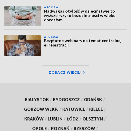
WROCŁAW
Nadwaga i otyłość w dzieciństwie to
wyższe ryzyko bezdzietności w wieku
dorosłym
WROCŁAW
Bezpłatne webinary na temat centralnej
e–rejestracji
ZOBACZ WIĘCEJ
BIAŁYSTOK
/
BYDGOSZCZ
/
GDAŃSK
/
GORZÓW WLKP.
/
KATOWICE
/
KIELCE
/
KRAKÓW
/
LUBLIN
/
ŁÓDŹ
/
OLSZTYN
/
OPOLE
/
POZNAŃ
/
RZESZÓW
/