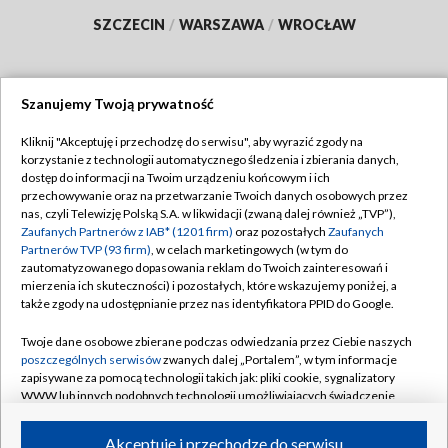
SZCZECIN
/
WARSZAWA
/
WROCŁAW
Szanujemy Twoją prywatność
Dołącz do nas:
Kliknij "Akceptuję i przechodzę do serwisu", aby wyrazić zgody na
korzystanie z technologii automatycznego śledzenia i zbierania danych,
TVP
dostęp do informacji na Twoim urządzeniu końcowym i ich
Abonament TVP
przechowywanie oraz na przetwarzanie Twoich danych osobowych przez
Regulamin TVP
nas, czyli Telewizję Polską S.A. w likwidacji (zwaną dalej również „TVP”),
Emisja w TVP
Polityka prywatności
Zaufanych Partnerów z IAB* (1201 firm)
oraz pozostałych
Zaufanych
Partnerów TVP (93 firm)
, w celach marketingowych (w tym do
Centrum informacji TVP
Moje zgody
zautomatyzowanego dopasowania reklam do Twoich zainteresowań i
mierzenia ich skuteczności) i pozostałych, które wskazujemy poniżej, a
Naziemna Telewizja Cyfrowa
Pomoc
także zgody na udostępnianie przez nas identyfikatora PPID do Google.
Sklep TVP
Biuro reklamy
Twoje dane osobowe zbierane podczas odwiedzania przez Ciebie naszych
Rada Programowa
Kontakt
poszczególnych serwisów
zwanych dalej „Portalem”, w tym informacje
zapisywane za pomocą technologii takich jak: pliki cookie, sygnalizatory
System NOS
WWW lub innych podobnych technologii umożliwiających świadczenie
dopasowanych i bezpiecznych usług, personalizację treści oraz reklam,
Informacje o nadawcy
Kanały
udostępnianie funkcji mediów społecznościowych oraz analizowanie
Akceptuję i przechodzę do serwisu