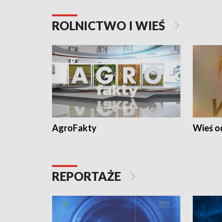
ROLNICTWO I WIEŚ
AgroFakty
Wieś 
REPORTAŻE