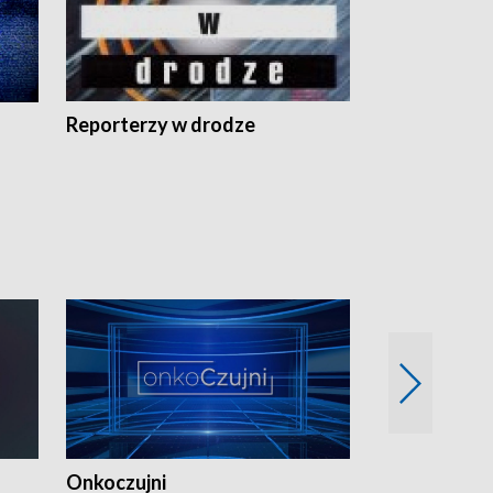
Reporterzy w drodze
Onkoczujni
Recepta na 