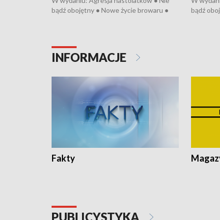
W wydaniu: Agresja nastolatków ● Nie
W wydani
bądź obojętny ● Nowe życie browaru ●
bądź oboj
Bitwa o Kłodzko ● Złotoryjskie złoto ●
Bitwa o K
Wielki Dzień Pszczół ● Chopin w
Wielki Dz
Dusznikach ● Uwaga! Hulajnoga
Dusznika
INFORMACJE
Fakty
Magazy
PUBLICYSTYKA