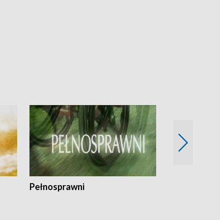
Pełnosprawni
Bezpieczny 