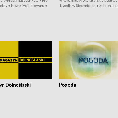
u: Agresja nastolatków ● Nie
W wydaniu: Prokuratorskie śledtwo
ętny ● Nowe życie browaru ●
Trgedia w Siechnicach ● Schron i re
łodzko ● Złotoryjskie złoto ●
Mateusz Morawiecki we Wrocławiu 
ień Pszczół ● Chopin w
edycja Międzynarodowego Festiwal
ch ● Uwaga! Hulajnoga
Chopinowskiego ● Na pomoc Hiszp
● Odbudowa po powodzi ● Filmowy
Lubomierz
n Dolnośląski
Pogoda