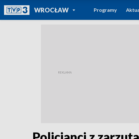
POWRÓT DO
WROCŁAW
Programy
Aktua
TVP REGIONY
Policjanci z zarzut