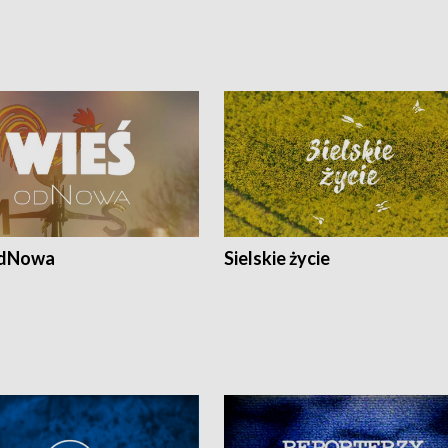
odNowa
Sielskie życie