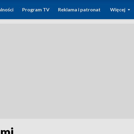
lności
Program TV
Reklama i patronat
Więcej
ami