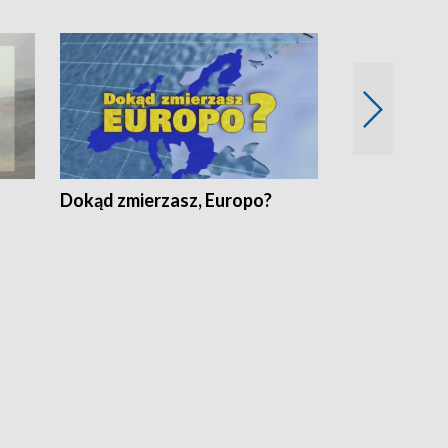
Dokąd zmierzasz, Europo?
Fakty Komen