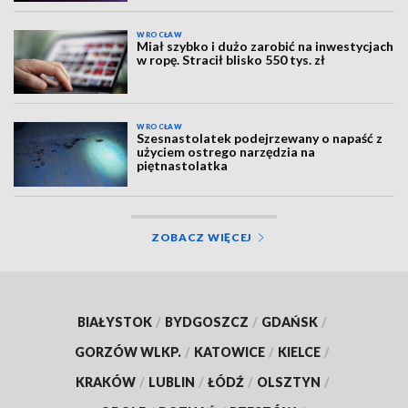
WROCŁAW
Miał szybko i dużo zarobić na inwestycjach
w ropę. Stracił blisko 550 tys. zł
WROCŁAW
Szesnastolatek podejrzewany o napaść z
użyciem ostrego narzędzia na
piętnastolatka
ZOBACZ WIĘCEJ
BIAŁYSTOK
/
BYDGOSZCZ
/
GDAŃSK
/
GORZÓW WLKP.
/
KATOWICE
/
KIELCE
/
KRAKÓW
/
LUBLIN
/
ŁÓDŹ
/
OLSZTYN
/