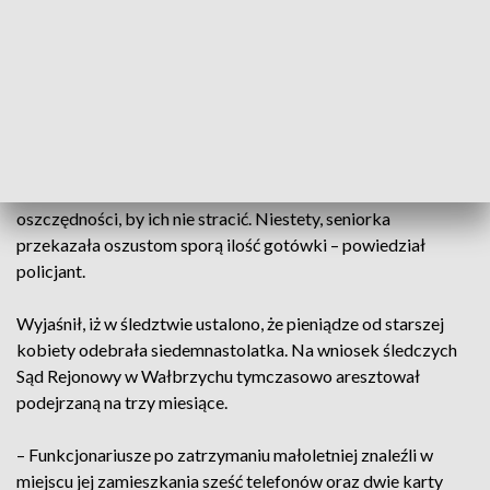
podejrzaną zatrzymano w niedzielę w Warszawie.
– Wałbrzyscy policjanci zaczęli pracować nad sprawą, po
tym jak ponad tydzień temu doszło do wyłudzenia sporej
sumy pieniędzy, bo aż 120 tys. zł, od 78-letniej
wałbrzyszanki. Odebrała ona telefon od fałszywego
policjanta, który poinformował ją, że pracownicy poczty chcą
ją okraść i musi jak najszybciej przekazać swoje
oszczędności, by ich nie stracić. Niestety, seniorka
przekazała oszustom sporą ilość gotówki – powiedział
policjant.
Wyjaśnił, iż w śledztwie ustalono, że pieniądze od starszej
kobiety odebrała siedemnastolatka. Na wniosek śledczych
Sąd Rejonowy w Wałbrzychu tymczasowo aresztował
podejrzaną na trzy miesiące.
– Funkcjonariusze po zatrzymaniu małoletniej znaleźli w
miejscu jej zamieszkania sześć telefonów oraz dwie karty