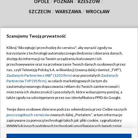
OPOLE
/
POZNAŃ
/
RZESZÓW
/
SZCZECIN
/
WARSZAWA
/
WROCŁAW
Szanujemy Twoją prywatność
Dołącz do nas:
Kliknij "Akceptuję i przechodzę do serwisu", aby wyrazić zgody na
korzystanie z technologii automatycznego śledzenia i zbierania danych,
TVP
dostęp do informacji na Twoim urządzeniu końcowym i ich
Abonament TVP
przechowywanie oraz na przetwarzanie Twoich danych osobowych przez
Regulamin TVP
nas, czyli Telewizję Polską S.A. w likwidacji (zwaną dalej również „TVP”),
Emisja w TVP
Polityka prywatności
Zaufanych Partnerów z IAB* (1201 firm)
oraz pozostałych
Zaufanych
Partnerów TVP (93 firm)
, w celach marketingowych (w tym do
Centrum informacji TVP
Moje zgody
zautomatyzowanego dopasowania reklam do Twoich zainteresowań i
mierzenia ich skuteczności) i pozostałych, które wskazujemy poniżej, a
Naziemna Telewizja Cyfrowa
Pomoc
także zgody na udostępnianie przez nas identyfikatora PPID do Google.
Sklep TVP
Biuro reklamy
Twoje dane osobowe zbierane podczas odwiedzania przez Ciebie naszych
Rada Programowa
Kontakt
poszczególnych serwisów
zwanych dalej „Portalem”, w tym informacje
zapisywane za pomocą technologii takich jak: pliki cookie, sygnalizatory
System NOS
WWW lub innych podobnych technologii umożliwiających świadczenie
dopasowanych i bezpiecznych usług, personalizację treści oraz reklam,
Informacje o nadawcy
Kanały
udostępnianie funkcji mediów społecznościowych oraz analizowanie