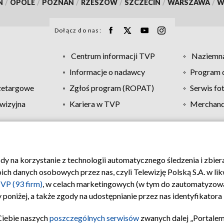
N
/
OPOLE
/
POZNAŃ
/
RZESZÓW
/
SZCZECIN
/
WARSZAWA
/
W
Dołącz do nas:
Centrum informacji TVP
Naziemna
Informacje o nadawcy
Program d
zetargowe
Zgłoś program (ROPAT)
Serwis fo
wizyjna
Kariera w TVP
Merchandi
Polityka prywatności
Moje zgody
Pomoc
Biuro re
ody na korzystanie z technologii automatycznego śledzenia i zbie
 danych osobowych przez nas, czyli Telewizję Polską S.A. w likw
VP (93 firm)
, w celach marketingowych (w tym do zautomatyzow
 poniżej, a także zgody na udostępnianie przez nas identyfikator
Ciebie naszych
poszczególnych serwisów
zwanych dalej „Portalem