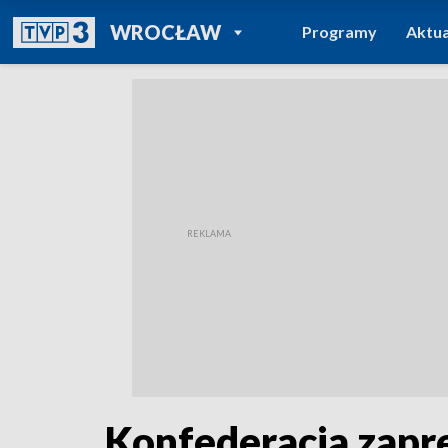
POWRÓT DO
WROCŁAW
Programy
Aktua
TVP REGIONY
Konfederacja zapre