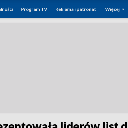
lności
Program TV
Reklama i patronat
Więcej
zentowała liderów list d