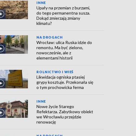
INNE
Upały na przemian z burzami,
do tego permanentna susza.
Dokąd zmierzają zmiany
klimatu?
NA DROGACH
Wrocław: ulica Ruska idzie do
remontu. Ma być zielono,
nowocześnie, ale z
elementami historii
ROLNICTWO I WIEŚ
Likwidacja ogniska ptasiej
grypy kosztuje. Przekonała się
o tym prochowicka ferma
INNE
Nowe życie Starego
Refektarza. Zabytkowy obiekt
we Wrocławiu przejdzie
renowację
NA DROGACH