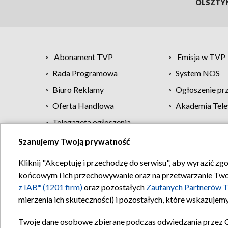
OLSZTY
Abonament TVP
Emisja w TVP
Rada Programowa
System NOS
Biuro Reklamy
Ogłoszenie pr
Oferta Handlowa
Akademia Tele
Telegazeta ogłoszenia
Szanujemy Twoją prywatność
Regulamin TVP
Kliknij "Akceptuję i przechodzę do serwisu", aby wyrazić zg
końcowym i ich przechowywanie oraz na przetwarzanie Twoich
z IAB* (1201 firm)
oraz pozostałych
Zaufanych Partnerów T
mierzenia ich skuteczności) i pozostałych, które wskazujemy
Twoje dane osobowe zbierane podczas odwiedzania przez 