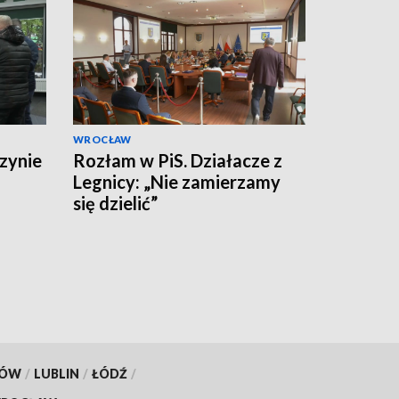
WROCŁAW
zynie
Rozłam w PiS. Działacze z
Legnicy: „Nie zamierzamy
się dzielić”
KÓW
/
LUBLIN
/
ŁÓDŹ
/