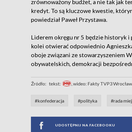
zrównoważony budżet, a nie tak jak ter
kredyt. To są kluczowe kwestie, który
powiedział Paweł Przystawa.
Liderem okręgu nr 5 będzie historyk i 
kolei otwierać odpowiednio Agnieszk
oboje związani ze stowarzyszeniem WI
obywatelskich, demokracji bezpośredn
Źródło:
tekst:
, wideo: Fakty TVP3 Wrocła
#konfederacja
#polityka
#rada mie
UDOSTĘPNIJ NA FACEBOOKU