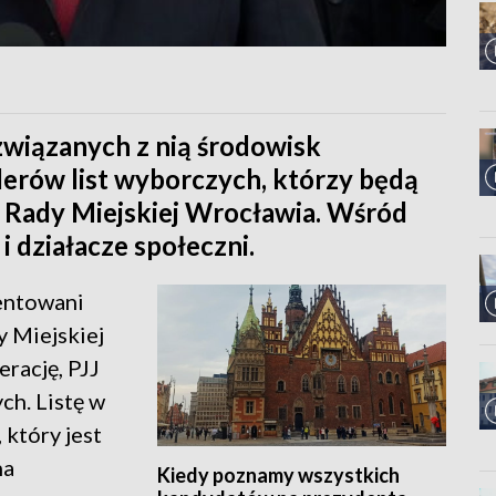
 związanych z nią środowisk
derów list wyborczych, którzy będą
o Rady Miejskiej Wrocławia. Wśród
 i działacze społeczni.
entowani
y Miejskiej
rację, PJJ
ch. Listę w
 który jest
na
Kiedy poznamy wszystkich