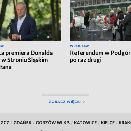
AW
WROCŁAW
a premiera Donalda
Referendum w Podgór
 w Stroniu Śląskim
po raz drugi
łana
ZOBACZ WIĘCEJ
SZCZ
/
GDAŃSK
/
GORZÓW WLKP.
/
KATOWICE
/
KIELCE
/
KRA