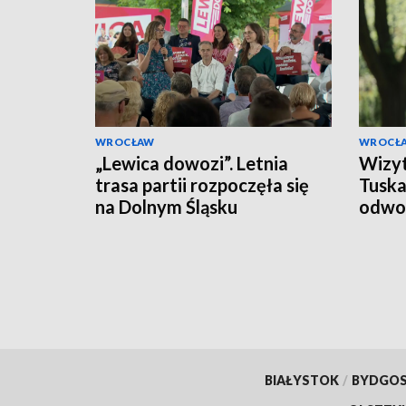
WROCŁAW
WROCŁ
„Lewica dowozi”. Letnia
Wizyt
trasa partii rozpoczęła się
Tuska
na Dolnym Śląsku
odwo
BIAŁYSTOK
/
BYDGO