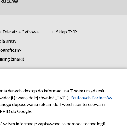
ROCŁAW
 Telewizja Cyfrowa
Sklep TVP
la prasy
tograficzny
sing (znaki)
klamy
Kontakt
rania danych, dostęp do informacji na Twoim urządzeniu
idacji (zwaną dalej również „TVP”),
Zaufanych Partnerów
anego dopasowania reklam do Twoich zainteresowań i
a PPID do Google.
”, w tym informacje zapisywane za pomocą technologii