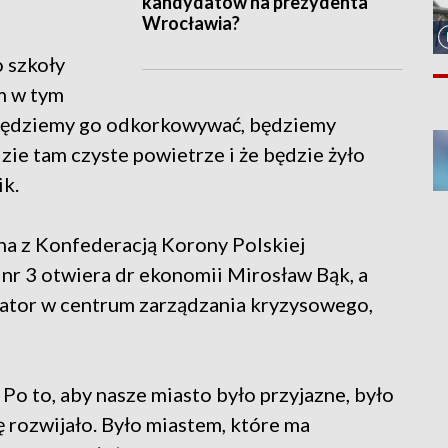
kandydatów na prezydenta
Wrocławia?
o szkoły
m w tym
. Będziemy go odkorkowywać, będziemy
dzie tam czyste powietrze i że będzie żyło
ik.
ana z Konfederacją Korony Polskiej
nr 3 otwiera dr ekonomii Mirosław Bąk, a
nator w centrum zarządzania kryzysowego,
o to, aby nasze miasto było przyjazne, było
 rozwijało. Było miastem, które ma