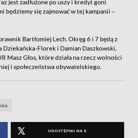
az jest zadłużone po uszy i kredyt goni
mi będziemy się zajmować w tej kampanii –
prawnik Bartłomiej Lech. Okręg 6 i 7 będą z
a Dziekańska-Florek i Damian Daszkowski,
R Masz Głos, które działa na rzecz wolności
iej i społeczeństwa obywatelskiego.
w
jska
UDOSTĘPNIJ NA X