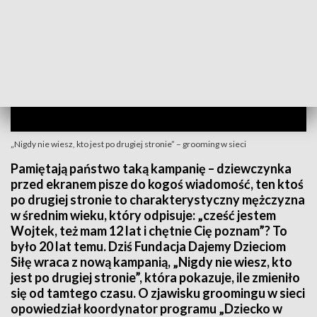
„Nigdy nie wiesz, kto jest po drugiej stronie” – grooming w sieci
Pamiętają państwo taką kampanię – dziewczynka
przed ekranem pisze do kogoś wiadomość, ten ktoś
po drugiej stronie to charakterystyczny mężczyzna
w średnim wieku, który odpisuje: „cześć jestem
Wojtek, też mam 12 lat i chętnie Cię poznam”? To
było 20 lat temu. Dziś Fundacja Dajemy Dzieciom
Siłę wraca z nową kampanią, „Nigdy nie wiesz, kto
jest po drugiej stronie”, która pokazuje, ile zmieniło
się od tamtego czasu. O zjawisku groomingu w sieci
opowiedział koordynator programu „Dziecko w