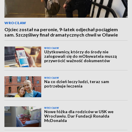
WROCŁAW
Ojciec został na peronie, 9-latek odjechał pociągiem
sam. Szczęśliwy finał dramatycznych chwil w Oławie
WROCŁAW
Użytkownicy, którzy do środy nie
zalogowali się do mObywatela muszą
przywrócić ważność dokumentów
WROCŁAW
Na co dzień leczy ludzi, teraz sam
potrzebuje leczenia
WROCŁAW
Nowe łóżka dla rodziców w USK we
Wrocławiu. Dar Fundacji Ronalda
McDonalda