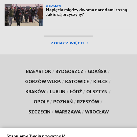
WROCŁAW
Napięcia między dwoma narodami rosną.
Jakie są przyczyny?
ZOBACZ WIĘCEJ
BIAŁYSTOK
/
BYDGOSZCZ
/
GDAŃSK
/
GORZÓW WLKP.
/
KATOWICE
/
KIELCE
/
KRAKÓW
/
LUBLIN
/
ŁÓDŹ
/
OLSZTYN
/
OPOLE
/
POZNAŃ
/
RZESZÓW
/
SZCZECIN
/
WARSZAWA
/
WROCŁAW
Szanujemy Twoją prywatność